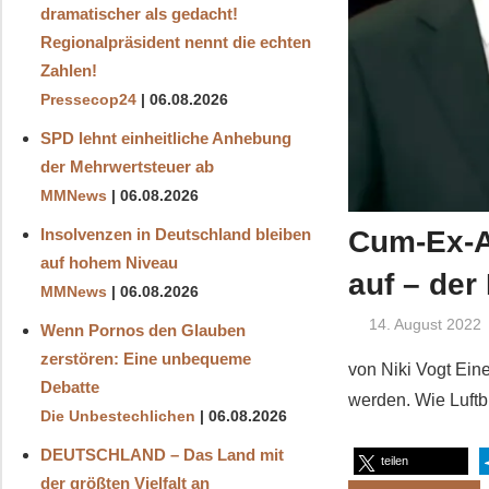
dramatischer als gedacht!
Regionalpräsident nennt die echten
Zahlen!
Pressecop24
06.08.2026
SPD lehnt einheitliche Anhebung
der Mehrwertsteuer ab
MMNews
06.08.2026
Cum-Ex-Af
Insolvenzen in Deutschland bleiben
auf hohem Niveau
auf – der
MMNews
06.08.2026
14. August 2022
Wenn Pornos den Glauben
zerstören: Eine unbequeme
von Niki Vogt Ein
Debatte
werden. Wie Luftb
Die Unbestechlichen
06.08.2026
DEUTSCHLAND – Das Land mit
teilen
der größten Vielfalt an