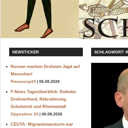
NEWSTICKER
SCHLAGWORT:
Russen machen Drohnen-Jagd auf
Menschen!
Pressecop24
06.08.2026
F-News Tagesüberblick: Roboter,
Drohnenfund, Rekrutierung,
Schulstreit und Rheinmetall
Opposition 24
06.08.2026
CEUTA: Migrantenansturm war