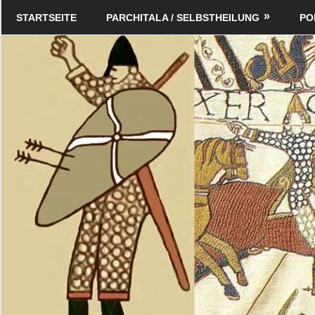
Zum
Schildverlag
STARTSEITE
PARCHITALA / SELBSTHEILUNG
PO
Inhalt
springen