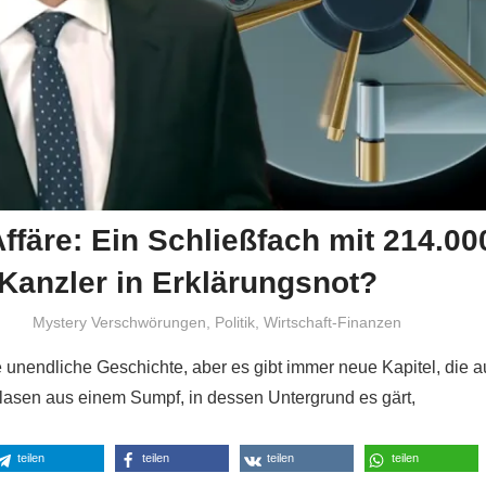
färe: Ein Schließfach mit 214.00
 Kanzler in Erklärungsnot?
Niki Vogt
Mystery Verschwörungen
,
Politik
,
Wirtschaft-Finanzen
e unendliche Geschichte, aber es gibt immer neue Kapitel, die 
lasen aus einem Sumpf, in dessen Untergrund es gärt,
teilen
teilen
teilen
teilen