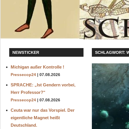
NEWSTICKER
SCHLAGWORT:
Michigan außer Kontrolle !
Pressecop24
07.08.2026
SPRACHE: „Ist Gendern vorbei,
Herr Professor?“
Pressecop24
07.08.2026
Ceuta war nur das Vorspiel. Der
eigentliche Magnet heißt
Deutschland.