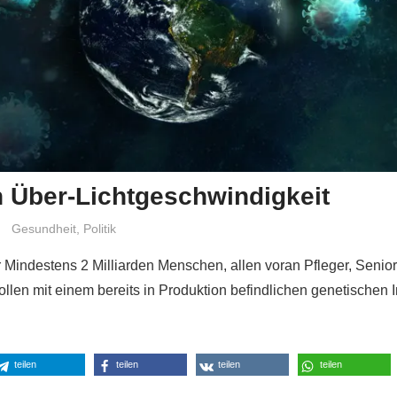
n Über-Lichtgeschwindigkeit
Niki Vogt
Gesundheit
,
Politik
 Mindestens 2 Milliarden Menschen, allen voran Pfleger, Senio
ollen mit einem bereits in Produktion befindlichen genetischen 
teilen
teilen
teilen
teilen