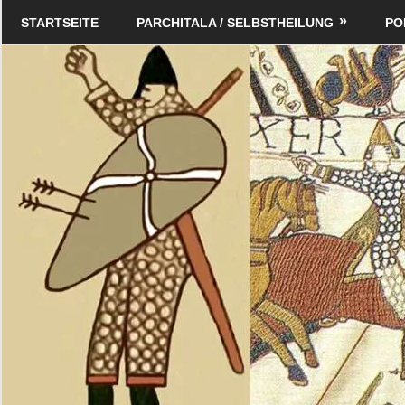
Zum
Schildverlag
STARTSEITE
PARCHITALA / SELBSTHEILUNG
PO
Inhalt
springen