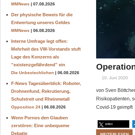
MMNews
07.08.2026
Der physische Beweis für die
Entwertung unseres Geldes
MMNews
06.08.2026
Interne Umfrage legt offen:
Mehrheit des VW-Vorstands stuft
Lage des Konzerns als
Operatio
“existenzgefährdend” ein
Die Unbestechlichen
06.08.2026
10. Juni 2020
F-News Tagesüberblick: Roboter,
von Sven Böttcher
Drohnenfund, Rekrutierung,
Risikopatienten, s
Schulstreit und Rheinmetall
Covid-19 geimpft
Opposition 24
06.08.2026
Wenn Pornos den Glauben
teilen
zerstören: Eine unbequeme
Debatte
WEITERLESEN