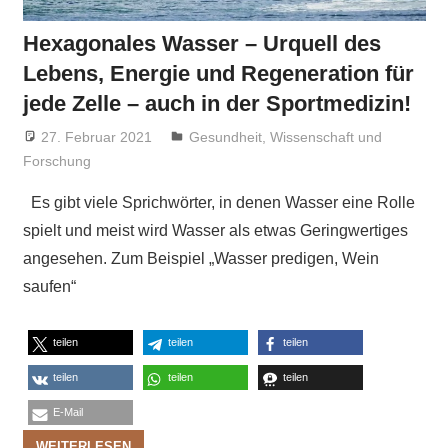
Hexagonales Wasser – Urquell des
Lebens, Energie und Regeneration für
jede Zelle – auch in der Sportmedizin!
27. Februar 2021
Niki Vogt
Gesundheit
,
Wissenschaft und
Forschung
Es gibt viele Sprichwörter, in denen Wasser eine Rolle
spielt und meist wird Wasser als etwas Geringwertiges
angesehen. Zum Beispiel „Wasser predigen, Wein
saufen“
teilen
teilen
teilen
teilen
teilen
teilen
E-Mail
WEITERLESEN