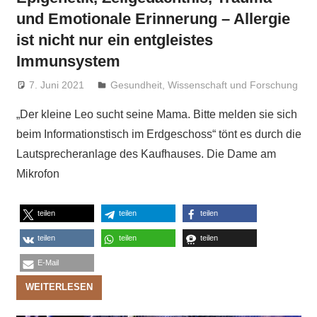
und Emotionale Erinnerung – Allergie
ist nicht nur ein entgleistes
Immunsystem
7. Juni 2021
Niki Vogt
Gesundheit
,
Wissenschaft und Forschung
„Der kleine Leo sucht seine Mama. Bitte melden sie sich
beim Informationstisch im Erdgeschoss“ tönt es durch die
Lautsprecheranlage des Kaufhauses. Die Dame am
Mikrofon
teilen
teilen
teilen
teilen
teilen
teilen
E-Mail
WEITERLESEN