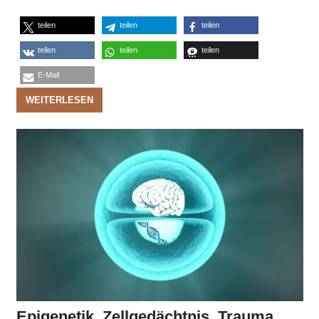
teilen
teilen
teilen
teilen
teilen
teilen
E-Mail
WEITERLESEN
Epigenetik, Zellgedächtnis, Trauma