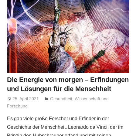
Die Energie von morgen – Erfindungen
und Lösungen für die Menschheit
25. April 2021
Niki Vogt
Gesundheit
,
Wissenschaft und
Forschung
Es gab viele große Forscher und Erfinder in der
Geschichte der Menschheit. Leonardo da Vinci, der im
Prinzip den Hubschrauber erfand und mit seinen