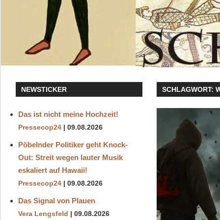
NEWSTICKER
SCHLAGWORT:
Das ist nicht meine Hochzeit!
Pressecop24
09.08.2026
Pöbelnder Politiker geht Knock-
Out: Streit wegen lauter Musik
eskaliert auf Hawaii!
Pressecop24
09.08.2026
Das Signal von Plauen
Vera Lengsfeld
09.08.2026