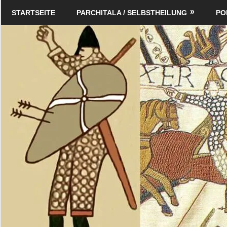
Zum
Schildverlag
STARTSEITE
PARCHITALA / SELBSTHEILUNG
PO
Inhalt
springen