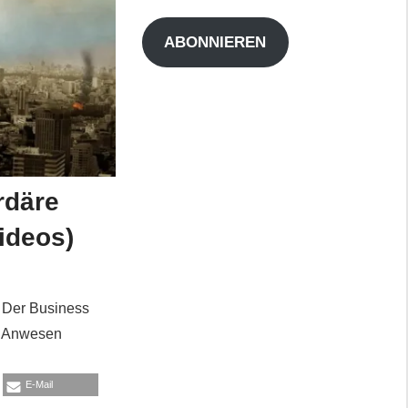
Adresse
ABONNIEREN
rdäre
ideos)
i Der Business
es Anwesen
E-Mail