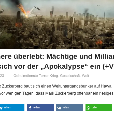
ere überlebt: Mächtige und Millia
ich vor der „Apokalypse“ ein (+V
023
Niki Vogt
Geheimdienste Terror Krieg
,
Gesellschaft
,
Welt
k Zuckerberg baut sich einen Weltuntergangsbunker auf Hawai
e vor wenigen Tagen, dass Mark Zuckerberg offenbar ein riesig
teilen
teilen
teilen
teilen