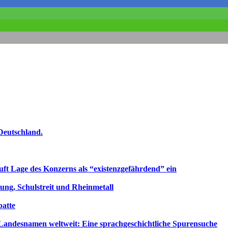
Deutschland.
uft Lage des Konzerns als “existenzgefährdend” ein
ng, Schulstreit und Rheinmetall
atte
ndesnamen weltweit: Eine sprachgeschichtliche Spurensuche