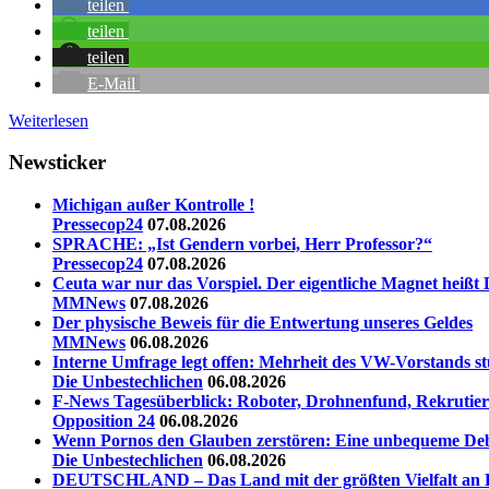
teilen
teilen
teilen
E-Mail
Weiterlesen
Newsticker
Michigan außer Kontrolle !
Pressecop24
07.08.2026
SPRACHE: „Ist Gendern vorbei, Herr Professor?“
Pressecop24
07.08.2026
Ceuta war nur das Vorspiel. Der eigentliche Magnet heißt 
MMNews
07.08.2026
Der physische Beweis für die Entwertung unseres Geldes
MMNews
06.08.2026
Interne Umfrage legt offen: Mehrheit des VW-Vorstands st
Die Unbestechlichen
06.08.2026
F-News Tagesüberblick: Roboter, Drohnenfund, Rekrutieru
Opposition 24
06.08.2026
Wenn Pornos den Glauben zerstören: Eine unbequeme Deb
Die Unbestechlichen
06.08.2026
DEUTSCHLAND – Das Land mit der größten Vielfalt an La