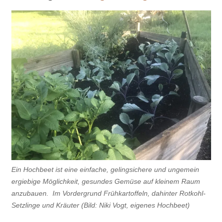
Ein Hochbeet ist eine einfache, gelingsichere und ungemein
ergiebige Möglichkeit, gesundes Gemüse auf kleinem Raum
anzubauen. Im Vordergrund Frühkartoffeln, dahinter Rotkohl-
Setzlinge und Kräuter (Bild: Niki Vogt, eigenes Hochbeet)