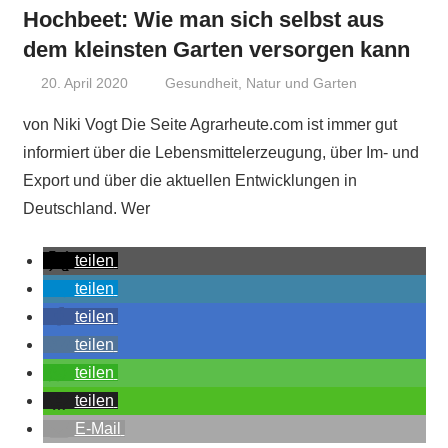
Hochbeet: Wie man sich selbst aus
dem kleinsten Garten versorgen kann
20. April 2020
Niki Vogt
Gesundheit
,
Natur und Garten
von Niki Vogt Die Seite Agrarheute.com ist immer gut
informiert über die Lebensmittelerzeugung, über Im- und
Export und über die aktuellen Entwicklungen in
Deutschland. Wer
teilen
teilen
teilen
teilen
teilen
teilen
E-Mail