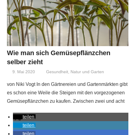
Wie man sich Gemüsepflänzchen
selber zieht
9. Mai 2020
Niki Vogt
Gesundheit
,
Natur und Garten
von Niki Vogt In den Gärtnereien und Gartenmärkten gibt
es schon eine Weile die Steigen mit den vorgezogenen
Gemüsepflänzchen zu kaufen. Zwischen zwei und acht
teilen
teilen
teilen