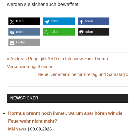
werden sie sicher auch bewaffnet.
teilen
teilen
teilen
teilen
teilen
teilen
E-Mail
ABSTANDSREGELN
Beitragsnavigation
Vorheriger
Andreas Popp gibt ARD ein Interview zum Thema
ATLAS
Beitrag:
Verschwörungstheorien
BEWAFFNUNG
Nächster
Neue Demotermine für Freitag und Samstag
BLOCKWARTE
Beitrag:
BOSTON
DYNAMICS
NEWSTICKER
COVID-19-
PANDEMIE
Hormus brennt noch immer, warum aber hören wir die
DIENSTROBOTER
Feuerwehr nicht mehr?
DISTANCING
MMNews
09.08.2026
OFFICEER