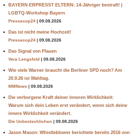
BAYERN ERPRESST ELTERN: 14-Jähriger bestraft! |
DROHNE
LGBTQ-Workshop Bayern
KILLER
Pressecop24
09.08.2026
MASSACHUSETTS
Das ist nicht meine Hochzeit!
STATE POLICE
Pressecop24
09.08.2026
NICHTMILITÄRISCHER
ROBOTER
Das Signal von Plauen
POLIZEI
Vera Lengsfeld
09.08.2026
ROBOCOP
Wie viele Warner braucht die Berliner SPD noch? Am
ROBOTER
20.9.26 ist Wahltag.
SPOT
MMNews
09.08.2026
ROBOTERHUND
SICHERHEITSKRÄFTE
Die verborgene Kraft deiner inneren Wirklichkeit:
Warum sich dein Leben erst verändert, wenn sich deine
SINGAPUR
innere Wirklichkeit verändert.
ÜBERWACHUNG
Die Unbestechlichen
09.08.2026
ÜBERWACHUNG
SOCIAL
Jason Mason: Whistleblower berichtete bereits 2016 von
DISTANCING