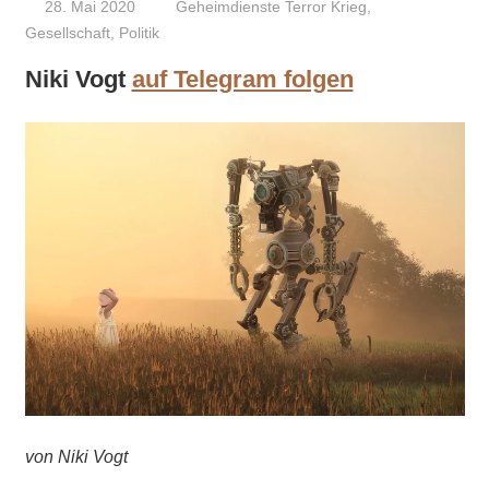
28. Mai 2020
Niki Vogt
Geheimdienste Terror Krieg
,
Gesellschaft
,
Politik
Niki Vogt
auf Telegram folgen
von Niki Vogt