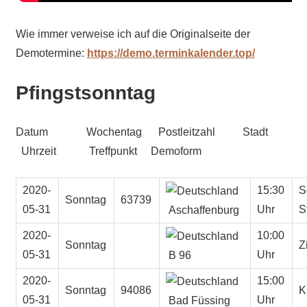
Wie immer verweise ich auf die Originalseite der
Demotermine:
https://demo.terminkalender.top/
Pfingstsonntag
Datum Wochentag Postleitzahl Stadt
Uhrzeit Treffpunkt Demoform
2020-
15:30
S
Sonntag
63739
05-31
Uhr
S
Aschaffenburg
2020-
10:00
Sonntag
Z
05-31
Uhr
B 96
2020-
15:00
Sonntag
94086
K
05-31
Uhr
Bad Füssing