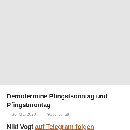
Demotermine Pfingstsonntag und
Pfingstmontag
30. Mai 2020
Niki Vogt
Gesellschaft
Niki Vogt
auf Telegram folgen