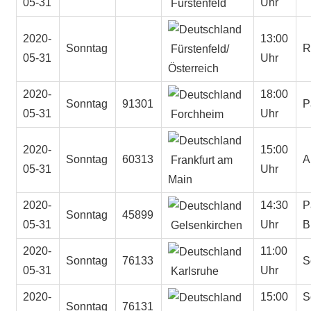
05-31
Uhr
Fürstenfeld
2020-
13:00
Sonntag
R
Fürstenfeld/
05-31
Uhr
Österreich
2020-
18:00
Sonntag
91301
P
05-31
Uhr
Forchheim
2020-
15:00
Sonntag
60313
A
Frankfurt am
05-31
Uhr
Main
2020-
14:30
P
Sonntag
45899
05-31
Uhr
B
Gelsenkirchen
2020-
11:00
Sonntag
76133
S
05-31
Uhr
Karlsruhe
2020-
15:00
S
Sonntag
76131