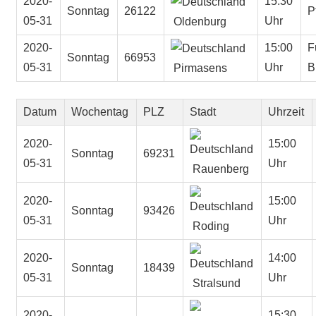
2020-
15:30
Sonntag
26122
P
05-31
Uhr
Oldenburg
2020-
15:00
F
Sonntag
66953
05-31
Uhr
B
Pirmasens
Datum
Wochentag
PLZ
Stadt
Uhrzeit
2020-
15:00
Sonntag
69231
05-31
Uhr
Rauenberg
2020-
15:00
Sonntag
93426
05-31
Uhr
Roding
2020-
14:00
Sonntag
18439
05-31
Uhr
Stralsund
2020-
15:30