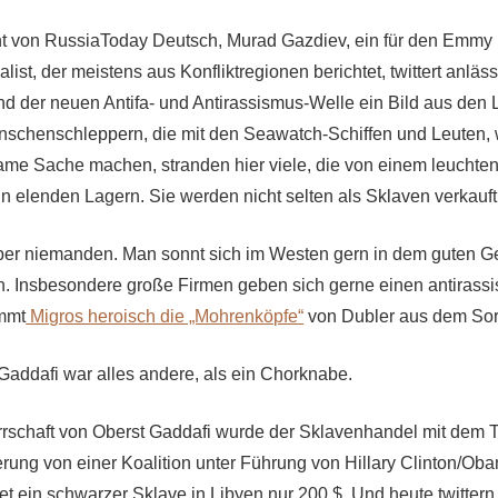
 von RussiaToday Deutsch, Murad Gazdiev, ein für den Emmy n
list, der meistens aus Konfliktregionen berichtet, twittert anläss
d der neuen Antifa- und Antirassismus-Welle ein Bild aus den 
schenschleppern, die mit den Seawatch-Schiffen und Leuten, 
me Sache machen, stranden hier viele, die von einem leuchte
in elenden Lagern. Sie werden nicht selten als Sklaven verkauft
aber niemanden. Man sonnt sich im Westen gern in dem guten 
. Insbesondere große Firmen geben sich gerne einen antirassis
immt
Migros heroisch die „Mohrenköpfe“
von Dubler aus dem Sor
 Gaddafi war alles andere, als ein Chorknabe.
rrschaft von Oberst Gaddafi wurde der Sklavenhandel mit dem To
erung von einer Koalition unter Führung von Hillary Clinton/O
et ein schwarzer Sklave in Libyen nur 200 $. Und heute twittern