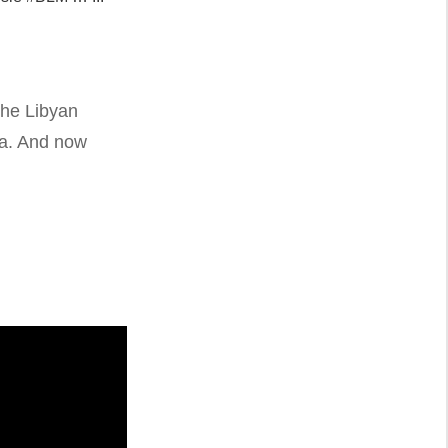
the Libyan
ma. And now