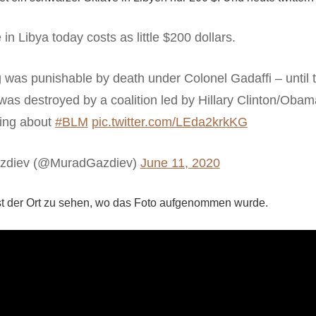
 in Libya today costs as little $200 dollars.
g was punishable by death under Colonel Gadaffi – until 
as destroyed by a coalition led by Hillary Clinton/Oba
ting about
#BLM
pic.twitter.com/LEda2krkKG
zdiev (@MuradGazdiev)
June 11, 2020
st der Ort zu sehen, wo das Foto aufgenommen wurde.