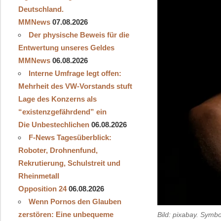
Deutschland.
MMNews
07.08.2026
Der physische Beweis für die
Entwertung unseres Geldes
MMNews
06.08.2026
Interne Umfrage legt offen:
Mehrheit des VW-Vorstands stuft
Lage des Konzerns als
“existenzgefährdend” ein
Die Unbestechlichen
06.08.2026
F-News Tagesüberblick:
Roboter, Drohnenfund,
Rekrutierung, Schulstreit und
Rheinmetall
Opposition 24
06.08.2026
Wenn Pornos den Glauben
zerstören: Eine unbequeme
Bild: pixabay. Symbo