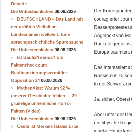
Debatte
Der Korrespondent
Die Unbestechlichen
06.08.2026
DEUTSCHLAND – Das Land mit
couragierter Journa
der größten Vielfalt an
Rassenproteste un
Landesnamen weltweit: Eine
Angelockt von Men
sprachgeschichtliche Spurensuche
Rackete gemeinsa
Die Unbestechlichen
06.08.2026
Europa träumten, 
Ist Baufi24 seriös? Ein
Faktencheck zum
Das interessiert 
Baufinanzierungsvermittler
Rassismus zu sein
Opposition 24
06.08.2026
In der Schweiz n
MythenAkte: Warum 92 %
unserer Geschichte fehlen — 20
Ja, sicher, Oberst
gruselige unheimliche Horror
Fakten (Video)
Aber unter der He
Die Unbestechlichen
05.08.2026
die libysche Regi
Ceuta ist Merkels fatales Erbe
wurde. Heute kost