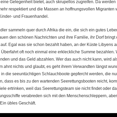
 eine Gelegenheit bietet, auch skrupellos zugreifen. Da werden
hr respektiert und die Massen an hoffnungsvollen Migranten 
 Kinder- und Frauenhandel.
er sammeln quer durch Afrika die ein, die sich ein gutes Lebe
rauen den schönen Nachrichten und ihre Familie, ihr Dorf bringt 
auf. Egal was sie schon bezahlt haben, an der Küste Libyens
e Überfahrt oft noch einmal eine erkleckliche Summe bezahlen. 
finden und das Geld abzahlen. Wer das auch nicht kann, wird als
m ahnt nichts und glaubt, es geht ihrem Verwandten längst wun
e in die seeuntüchtigen Schlauchboote gepfercht werden, die nu
en, dass es bis zu den wartenden Seerettungsbooten reicht, komm
ele ertrinken, weil das Seerettungsteam sie nicht findet oder da
ttungsschiffe verabreden sich mit den Menschenschleppern, aber 
 Ein übles Geschäft.