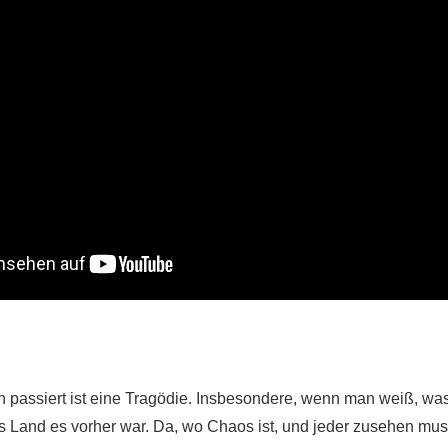
n passiert ist eine Tragödie. Insbesondere, wenn man weiß, was
s Land es vorher war. Da, wo Chaos ist, und jeder zusehen muss