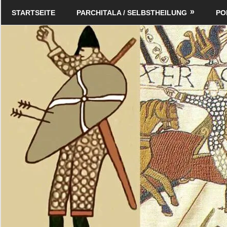
Zum
Schildverlag
STARTSEITE
PARCHITALA / SELBSTHEILUNG
PO
Inhalt
springen