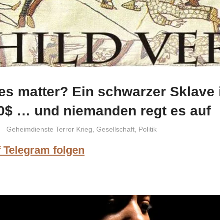
es matter? Ein schwarzer Sklave 
0$ … und niemanden regt es auf
Niki Vogt
Geheimdienste Terror Krieg
,
Gesellschaft
,
Politik
f Telegram folgen