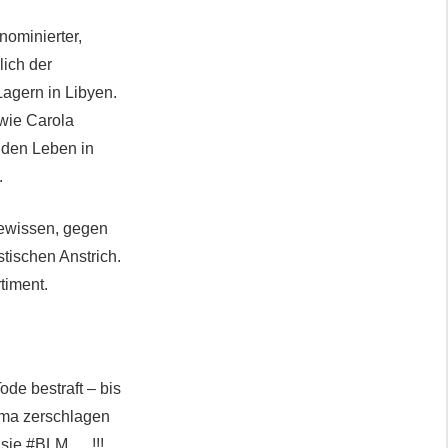
ominierter,
lich der
Lagern in Libyen.
wie Carola
nden Leben in
.
Gewissen, gegen
tischen Anstrich.
timent.
de bestraft – bis
bama zerschlagen
 sie #BLM … !!!