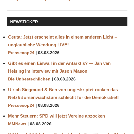
ADS
AKW
ANTENNEN
NEWSTICKER
CROWD
CONTROL
Ceuta: Jetzt erscheint alles in einem anderen Licht –
ERKRANKUNGEN
unglaubliche Wendung LIVE!
ERSCHLAFFUNG
Pressecop24
08.08.2026
FERN-
Gibt es einen Eiswall in der Antarktis? — Jan van
INFRAROT
Helsing im Interview mit Jason Mason
FREQUENZEN
Die Unbestechlichen
08.08.2026
FUKUSHIMA
Ulrich Siegmund & Ben von ungeskriptet rocken das
FUNKWELLEN
Netz!/Börsenwachstum schlecht für die Demokratie!!
IMMUNSYSTEM
Pressecop24
08.08.2026
KATZEN
KREBS
Mehr Steuern: SPD will jetzt Vereine abzocken
KREBSZELLEN
MMNews
08.08.2026
MIKROWELLENSTRAHLUNG