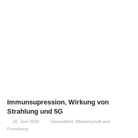
Immunsupression, Wirkung von
Strahlung und 5G
20. Juni 2020
Niki Vogt
Gesundheit
,
Wissenschaft und
Forschung