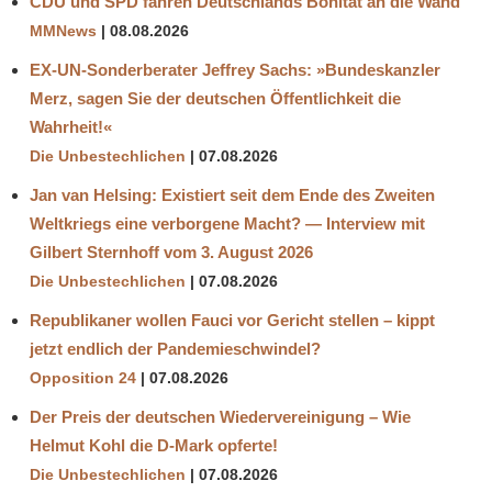
CDU und SPD fahren Deutschlands Bonität an die Wand
MOBILFUNK
MMNews
08.08.2026
PROF.
EX-UN-Sonderberater Jeffrey Sachs: »Bundeskanzler
DR. DR.
Merz, sagen Sie der deutschen Öffentlichkeit die
NAUK.
ENRICO
Wahrheit!«
EDINGER
Die Unbestechlichen
07.08.2026
RÖNTGEN
Jan van Helsing: Existiert seit dem Ende des Zweiten
SCHNURREN
Weltkriegs eine verborgene Macht? — Interview mit
STRAHLENWAFFEN
Gilbert Sternhoff vom 3. August 2026
STRAHLUNG
Die Unbestechlichen
07.08.2026
TUMORE
Republikaner wollen Fauci vor Gericht stellen – kippt
jetzt endlich der Pandemieschwindel?
Opposition 24
07.08.2026
Der Preis der deutschen Wiedervereinigung – Wie
Helmut Kohl die D‑Mark opferte!
Die Unbestechlichen
07.08.2026