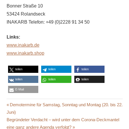
Bonner Straße 10
53424 Rolandseck
INAKARB Telefon: +49 (0)2228 91 34 50
Links:
www.inakarb.de
www.inakarb.shop
teilen
teilen
teilen
teilen
teilen
teilen
E-Mail
5G
Beitragsnavigation
Vorheriger
Demotermine für Samstag, Sonntag und Montag (20. bis 22.
ACRIVE
Beitrag:
Juni)
DENIAL
Nächster
Begründeter Verdacht – wird unter dem Corona-Deckmantel
SYSTEM
Beitrag:
eine ganz andere Agenda verfolgt?