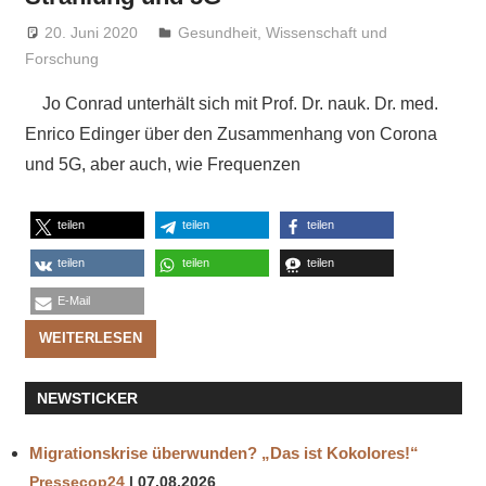
20. Juni 2020
Niki Vogt
Gesundheit
,
Wissenschaft und
Forschung
Jo Conrad unterhält sich mit Prof. Dr. nauk. Dr. med.
Enrico Edinger über den Zusammenhang von Corona
und 5G, aber auch, wie Frequenzen
teilen
teilen
teilen
teilen
teilen
teilen
E-Mail
WEITERLESEN
NEWSTICKER
Migrationskrise überwunden? „Das ist Kokolores!“
Pressecop24
07.08.2026