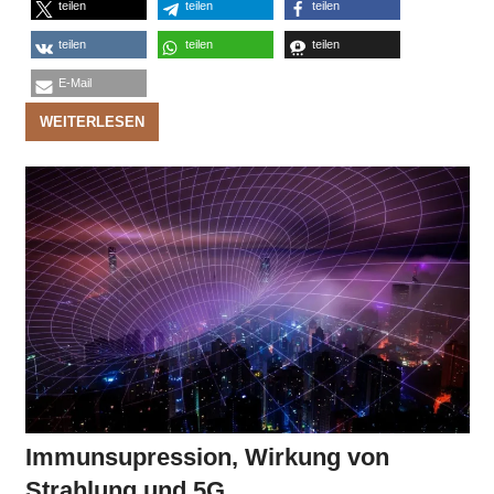
teilen
teilen
teilen
teilen
teilen
teilen
E-Mail
WEITERLESEN
Immunsupression, Wirkung von
Strahlung und 5G