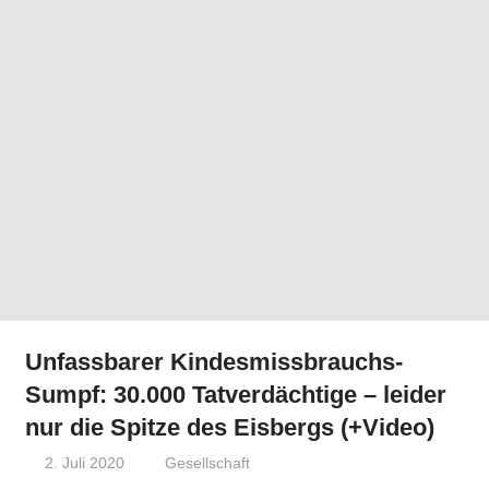
Unfassbarer Kindesmissbrauchs-
Sumpf: 30.000 Tatverdächtige – leider
nur die Spitze des Eisbergs (+Video)
2. Juli 2020
Niki Vogt
Gesellschaft