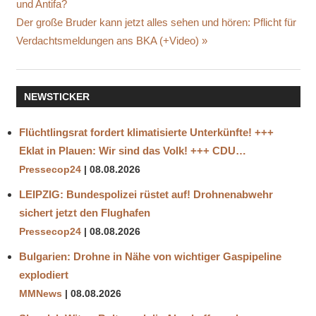
und Antifa?
CHAT
Nächster
Der große Bruder kann jetzt alles sehen und hören: Pflicht für
CHATOOM
Beitrag:
Verdachtsmeldungen ans BKA (+Video)
ERMITTLER
FOTOS
VIDEOS
NEWSTICKER
FESTPLATTEN
KIND
Flüchtlingsrat fordert klimatisierte Unterkünfte! +++
MISSBRAUCH
Eklat in Plauen: Wir sind das Volk! +++ CDU…
KINDERPORNO
Pressecop24
08.08.2026
KINDERSCHÄNDER
LEIPZIG: Bundespolizei rüstet auf! Drohnenabwehr
PÄDOPHILE
sichert jetzt den Flughafen
VERGEWALTIGUNG
Pressecop24
08.08.2026
Bulgarien: Drohne in Nähe von wichtiger Gaspipeline
explodiert
MMNews
08.08.2026