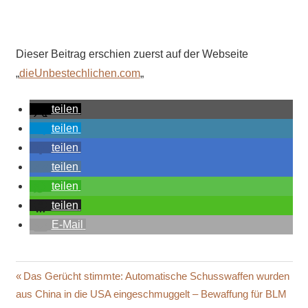
Dieser Beitrag erschien zuerst auf der Webseite
„
dieUnbestechlichen.com
„
teilen
teilen
teilen
teilen
teilen
teilen
E-Mail
30.000
Beitragsnavigation
Vorheriger
Das Gerücht stimmte: Automatische Schusswaffen wurden
BERGISCH
Beitrag:
aus China in die USA eingeschmuggelt – Bewaffung für BLM
GLADBACH