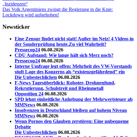
Friebel
„Inzidenzen“
Warnungen
Whistleblower
Nächster
Das Volk Argentiniens zwingt die Regierung in die Knie:
Beitrag:
Lockdown wird aufgehoben!
Newsticker
Eine Zensur findet nicht statt! Außer im Netz! 4 Videos in
der Sonderprüfung heute.Zu viel Wahrheit?
Pressecop24
06.08.2026
CDU Aufstand: Wie lange hält sich Merz noch?
Pressecop24
06.08.2026
Interne Umfrage legt offen: Mehrheit des VW-Vorstands
stuft Lage des Konzerns als “existenzgefährdend” ein
Die Unbestechlichen
06.08.2026
F-News Tagesüberblick: Roboter, Drohnenfund,
Rekrutierung, Schulstreit und Rheinmetall
Opposition 24
06.08.2026
SPD lehnt einheitliche Anhebung der Mehrwertsteuer ab
MMNews
06.08.2026
Insolvenzen in Deutschland bleiben auf hohem Niveau
MMNews
06.08.2026
Wenn Pornos den Glauben zerstören: Eine unbequeme
Debatte
Die Unbestechlichen
06.08.2026