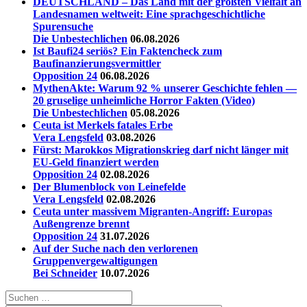
DEUTSCHLAND – Das Land mit der größten Vielfalt an
Landesnamen weltweit: Eine sprachgeschichtliche
Spurensuche
Die Unbestechlichen
06.08.2026
Ist Baufi24 seriös? Ein Faktencheck zum
Baufinanzierungsvermittler
Opposition 24
06.08.2026
MythenAkte: Warum 92 % unserer Geschichte fehlen —
20 gruselige unheimliche Horror Fakten (Video)
Die Unbestechlichen
05.08.2026
Ceuta ist Merkels fatales Erbe
Vera Lengsfeld
03.08.2026
Fürst: Marokkos Migrationskrieg darf nicht länger mit
EU-Geld finanziert werden
Opposition 24
02.08.2026
Der Blumenblock von Leinefelde
Vera Lengsfeld
02.08.2026
Ceuta unter massivem Migranten-Angriff: Europas
Außengrenze brennt
Opposition 24
31.07.2026
Auf der Suche nach den verlorenen
Gruppenvergewaltigungen
Bei Schneider
10.07.2026
Suchen