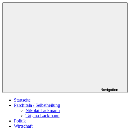
Zum
Schildverlag
Inhalt
springen
Navigation
Startseite
Parchitala / Selbstheilung
Nikolai Lackmann
Tatjana Lackmann
Politik
Wirtschaft