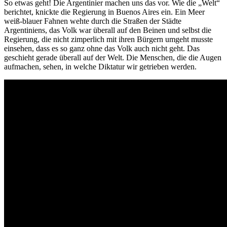
So etwas geht! Die Argentinier machen uns das vor. Wie die „Welt“
berichtet, knickte die Regierung in Buenos Aires ein. Ein Meer
weiß-blauer Fahnen wehte durch die Straßen der Städte
Argentiniens, das Volk war überall auf den Beinen und selbst die
Regierung, die nicht zimperlich mit ihren Bürgern umgeht musste
einsehen, dass es so ganz ohne das Volk auch nicht geht. Das
geschieht gerade überall auf der Welt. Die Menschen, die die Augen
aufmachen, sehen, in welche Diktatur wir getrieben werden.