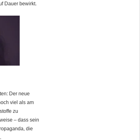
f Dauer bewirkt.
hten: Der neue
noch viel als am
stoffe zu
eweise – dass sein
propaganda, die
.