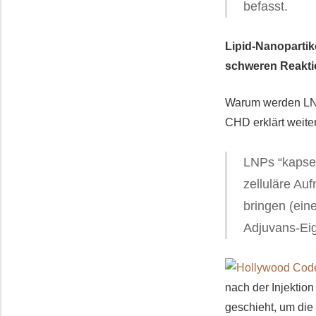
befasst.
Lipid-Nanopartik
schweren Reakti
Warum werden LNPs
CHD erklärt weiter
LNPs “kapsel
zelluläre Au
bringen (eine
Adjuvans-Ei
nach der Injektio
geschieht, um die 