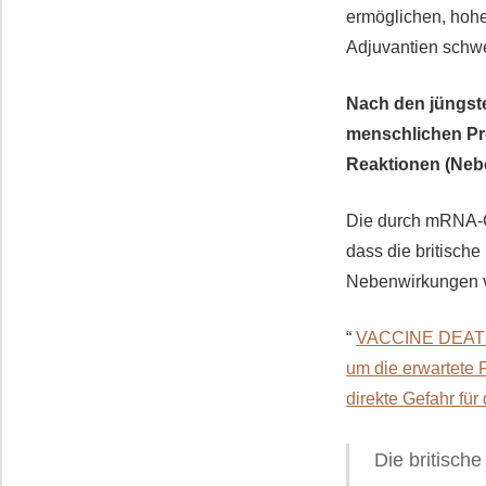
ermöglichen, hoh
Adjuvantien schw
Nach den jüngst
menschlichen Pr
Reaktionen (Neb
Die durch mRNA-Co
dass die britisch
Nebenwirkungen v
“
VACCINE DEATH W
um die erwartete 
direkte Gefahr fü
Die britisch