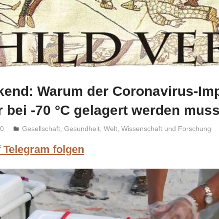
kend: Warum der Coronavirus-Imp
r bei -70 °C gelagert werden mus
20
Niki Vogt
Gesellschaft
,
Gesundheit
,
Welt
,
Wissenschaft und Forschung
f Telegram folgen