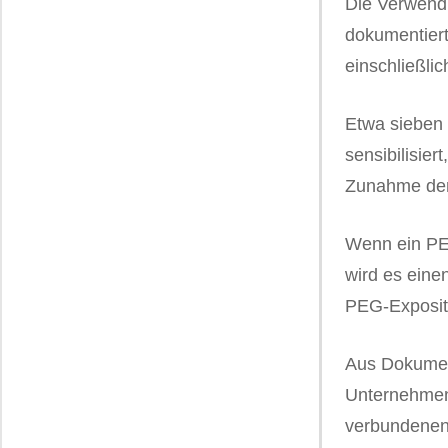
Die Verwendu
dokumentier
einschließli
Etwa sieben 
sensibilisier
Zunahme der
Wenn ein PEG
wird es eine
PEG-Exposit
Aus Dokumen
Unternehmen
verbundenen 