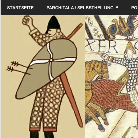
Zum
Schildverlag
STARTSEITE
PARCHITALA / SELBSTHEILUNG
PO
Inhalt
springen