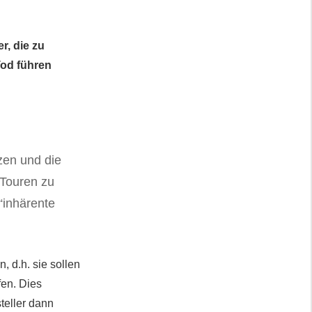
r, die zu
od führen
zen und die
 Touren zu
 “inhärente
, d.h. sie sollen
fen. Dies
teller dann