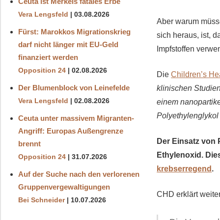
Ceuta ist Merkels fatales Erbe
Vera Lengsfeld
03.08.2026
Aber warum müssen
Fürst: Marokkos Migrationskrieg
sich heraus, ist, d
darf nicht länger mit EU-Geld
Impfstoffen verwe
finanziert werden
Opposition 24
02.08.2026
Die
Children’s He
Der Blumenblock von Leinefelde
klinischen Studie
Vera Lengsfeld
02.08.2026
einem nanopartike
Polyethylenglykol 
Ceuta unter massivem Migranten-
Angriff: Europas Außengrenze
Der Einsatz von 
brennt
Ethylenoxid. Dies
Opposition 24
31.07.2026
krebserregend
.
Auf der Suche nach den verlorenen
Gruppenvergewaltigungen
CHD erklärt weiter
Bei Schneider
10.07.2026