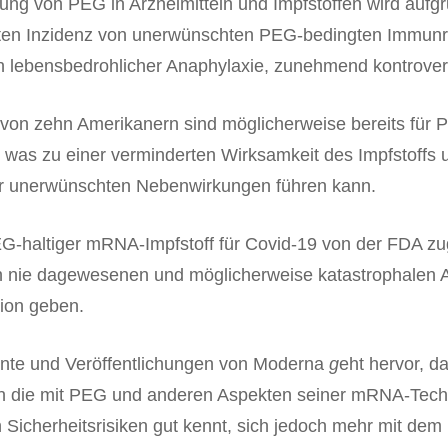
ng von PEG in Arzneimitteln und Impfstoffen wird aufgr
ten Inzidenz von unerwünschten PEG-bedingten Immunr
ch lebensbedrohlicher Anaphylaxie, zunehmend kontrovers
von zehn Amerikanern sind möglicherweise bereits für
t, was zu einer verminderten Wirksamkeit des Impfstoffs 
 unerwünschten Nebenwirkungen führen kann.
-haltiger mRNA-Impfstoff für Covid-19 von der FDA zu
n nie dagewesenen und möglicherweise katastrophalen A
ion geben.
te und Veröffentlichungen von Moderna
g
eht hervor, d
 die mit PEG und anderen Aspekten seiner mRNA-Tech
Sicherheitsrisiken gut kennt, sich jedoch mehr mit dem