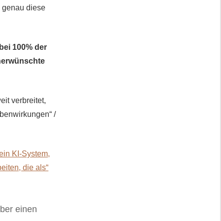
n genau diese
bei 100% der
nerwünschte
t verbreitet,
ebenwirkungen“ /
ein KI-System,
iten, die als“
ber einen