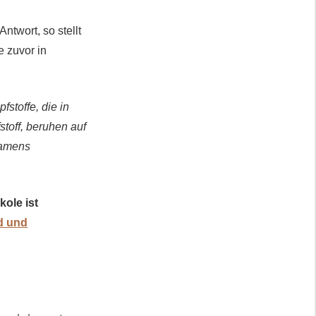
twort, so stellt
e zuvor in
stoffe, die in
toff, beruhen auf
namens
kole ist
d und