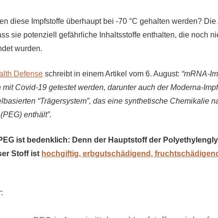
 diese Impfstoffe überhaupt bei -70 °C gehalten werden? Die An
ass sie potenziell gefährliche Inhaltsstoffe enthalten, die noch ni
ndet wurden.
alth Defense
schreibt in einem Artikel vom 6. August:
“mRNA-Impf
n mit Covid-19 getestet werden, darunter auch der Moderna-Impfs
lbasierten “Trägersystem”, das eine synthetische Chemikalie 
(PEG) enthält”.
PEG ist bedenklich: Denn der Hauptstoff der Polyethylengly
er Stoff ist
hochgiftig, erbgutschädigend, fruchtschädigen
: