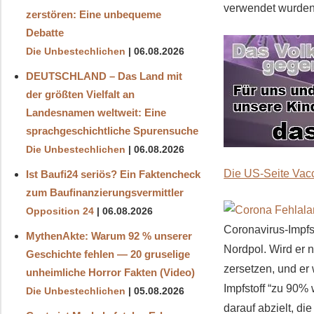
verwendet wurden.
zerstören: Eine unbequeme
Debatte
Die Unbestechlichen
06.08.2026
DEUTSCHLAND – Das Land mit
der größten Vielfalt an
Landesnamen weltweit: Eine
sprachgeschichtliche Spurensuche
Die Unbestechlichen
06.08.2026
Die US-Seite Vacc
Ist Baufi24 seriös? Ein Faktencheck
zum Baufinanzierungsvermittler
Opposition 24
06.08.2026
Coronavirus-Impfst
MythenAkte: Warum 92 % unserer
Nordpol. Wird er n
Geschichte fehlen — 20 gruselige
zersetzen, und er
unheimliche Horror Fakten (Video)
Impfstoff “zu 90%
Die Unbestechlichen
05.08.2026
darauf abzielt, d