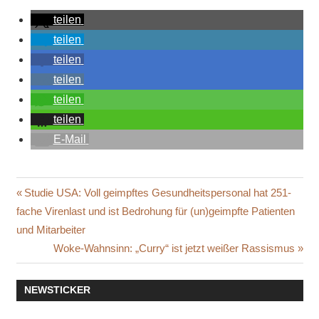
teilen
teilen
teilen
teilen
teilen
teilen
E-Mail
251 MAL
Beitragsnavigation
Vorheriger
Studie USA: Voll geimpftes Gesundheitspersonal hat 251-
HÖHERE
Beitrag:
fache Virenlast und ist Bedrohung für (un)geimpfte Patienten
BELASTUNG
und Mitarbeiter
ARUBA
Nächster
Woke-Wahnsinn: „Curry“ ist jetzt weißer Rassismus
DOPPELT
Beitrag:
GEIMPFT
NEWSTICKER
DURCHBRUCH
IMPFUNG