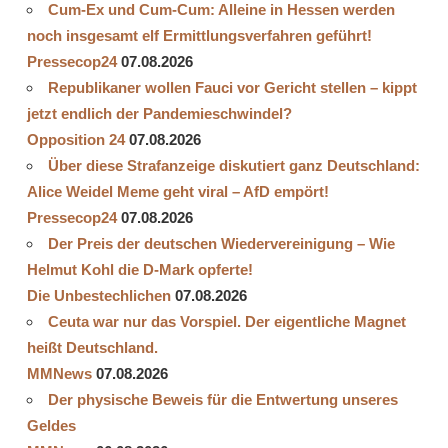
Cum-Ex und Cum-Cum: Alleine in Hessen werden
ISRAEL
noch insgesamt elf Ermittlungsverfahren geführt!
OXFORD
Pressecop24
07.08.2026
UNIVERSITY
Republikaner wollen Fauci vor Gericht stellen – kippt
PANDEMIE
jetzt endlich der Pandemieschwindel?
DER
GEIMPFTEN
Opposition 24
07.08.2026
Über diese Strafanzeige diskutiert ganz Deutschland:
THE
LANCET
Alice Weidel Meme geht viral – AfD empört!
TOTE
Pressecop24
07.08.2026
Der Preis der deutschen Wiedervereinigung – Wie
Helmut Kohl die D‑Mark opferte!
Die Unbestechlichen
07.08.2026
Ceuta war nur das Vorspiel. Der eigentliche Magnet
heißt Deutschland.
MMNews
07.08.2026
Der physische Beweis für die Entwertung unseres
Geldes