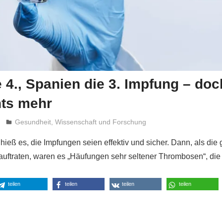
ie 4., Spanien die 3. Impfung – doc
hts mehr
Niki Vogt
Gesundheit
,
Wissenschaft und Forschung
 hieß es, die Impfungen seien effektiv und sicher. Dann, als die
ftraten, waren es „Häufungen sehr seltener Thrombosen“, die
teilen
teilen
teilen
teilen