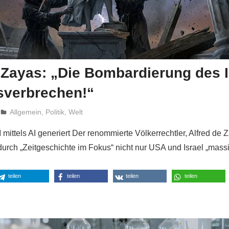
 Zayas: „Die Bombardierung des I
sverbrechen!“
Niki Vogt
Allgemein
,
Politik
,
Welt
mittels AI generiert Der renommierte Völkerrechtler, Alfred de Za
durch „Zeitgeschichte im Fokus“ nicht nur USA und Israel „mass
teilen
teilen
teilen
teilen