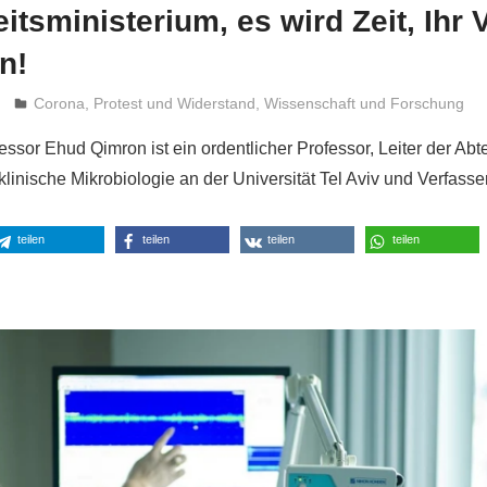
tsministerium, es wird Zeit, Ihr
n!
Niki Vogt
Corona
,
Protest und Widerstand
,
Wissenschaft und Forschung
essor Ehud Qimron ist ein ordentlicher Professor, Leiter der Abte
linische Mikrobiologie an der Universität Tel Aviv und Verfasse
teilen
teilen
teilen
teilen