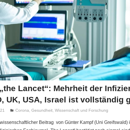
 „the Lancet“: Mehrheit der Infizi
D, UK, USA, Israel ist vollständig 
021
Niki Vogt
Corona
,
Gesundheit
,
Wissenschaft und Forschung
 wissenschaftlicher Beitrag von Günter Kampf (Uni Greifswald)