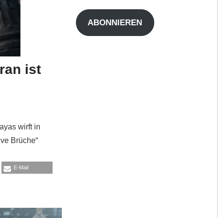
Adresse
ABONNIEREN
ran ist
yas wirft in
ive Brüche“
E-Mail