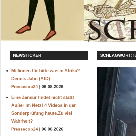
NEWSTICKER
SCHLAGWORT:
I
Millionen für bitte was in Afrika? –
Dennis Jahn (AfD)
Pressecop24
06.08.2026
Eine Zensur findet nicht statt!
Außer im Netz! 4 Videos in der
Sonderprüfung heute.Zu viel
Wahrheit?
Pressecop24
06.08.2026