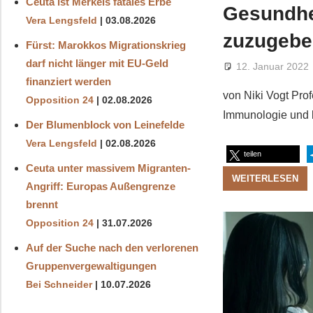
Ceuta ist Merkels fatales Erbe
Gesundhei
Vera Lengsfeld
03.08.2026
zuzugebe
Fürst: Marokkos Migrationskrieg
darf nicht länger mit EU-Geld
12. Januar 2022
finanziert werden
von Niki Vogt Prof
Opposition 24
02.08.2026
Immunologie und k
Der Blumenblock von Leinefelde
Vera Lengsfeld
02.08.2026
teilen
Ceuta unter massivem Migranten-
WEITERLESEN
Angriff: Europas Außengrenze
brennt
Opposition 24
31.07.2026
Auf der Suche nach den verlorenen
Gruppenvergewaltigungen
Bei Schneider
10.07.2026