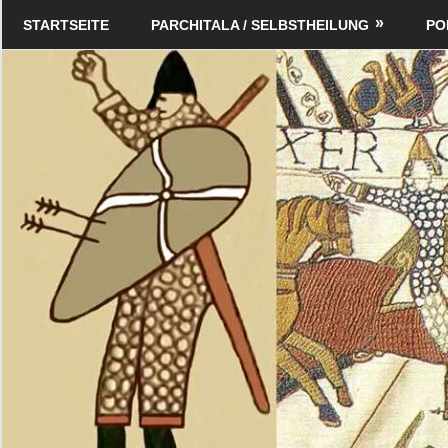
Zum
Schildverlag
STARTSEITE
PARCHITALA / SELBSTHEILUNG
PO
Inhalt
springen