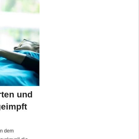
erten und
geimpft
 in dem