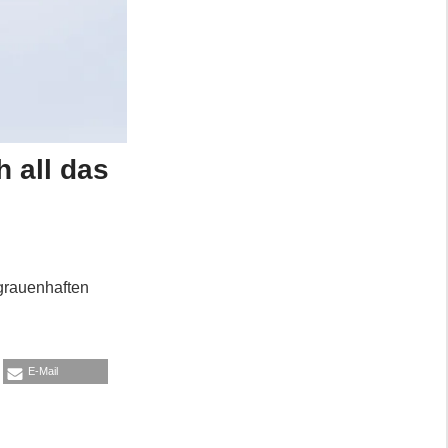
h all das
 grauenhaften
E-Mail