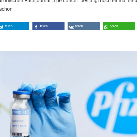
zinischen Fachjournal „The Lancet“ bestätigt noch einmal eind
 schon
teilen
teilen
teilen
teilen