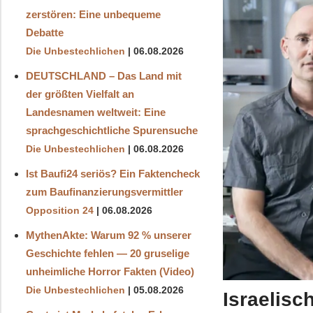
zerstören: Eine unbequeme
Debatte
Die Unbestechlichen
06.08.2026
DEUTSCHLAND – Das Land mit
der größten Vielfalt an
Landesnamen weltweit: Eine
sprachgeschichtliche Spurensuche
Die Unbestechlichen
06.08.2026
Ist Baufi24 seriös? Ein Faktencheck
zum Baufinanzierungsvermittler
Opposition 24
06.08.2026
MythenAkte: Warum 92 % unserer
Geschichte fehlen — 20 gruselige
unheimliche Horror Fakten (Video)
Die Unbestechlichen
05.08.2026
Israelisc