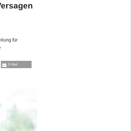
 Versagen
ilung für
r
E-Mail