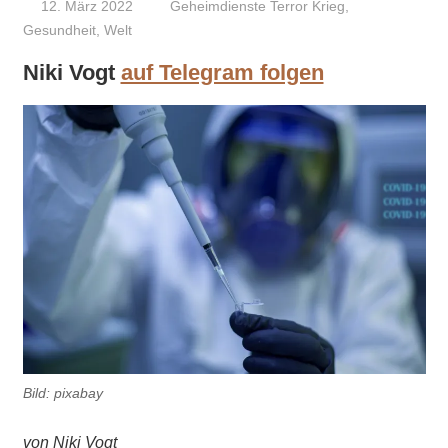
12. März 2022
Niki Vogt
Geheimdienste Terror Krieg
,
Gesundheit
,
Welt
Niki Vogt
auf Telegram folgen
Bild: pixabay
von Niki Vogt