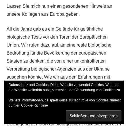
Lassen Sie mich nun einen gesonderten Hinweis an
unsere Kollegen aus Europa geben.
All die Jahre gab es ein Gelände für gefährliche
biologische Tests vor den Toren der Europäischen
Union. Wir rufen dazu auf, an eine reale biologische
Bedrohung für die Bevölkerung der europäischen
Staaten zu denken, die von einer unkontrollierten
Verbreitung biologischer Agenzien aus der Ukraine
ausgehen könnte. Wie wir aus den Erfahrungen mit
COVID-19 wissen, lässt sich dies nicht verhindern. Sollte
Datenschutz und Cookies: Diese Website verwendet Cookies. Wenn du
die Website weiterhin nutzt, stimmst du der Verwendung von Cookies zu.
dies der Fall sein, wird ganz Europa davon betroffen
Weitere Informationen, beispielsweise zur Kontrolle von Cookies, findest
sein.
du hier:
Cookie-Richtlinie
US-Vertreter sind etwas verwirrt, wenn sie über die
Beteiligung der USA an biologischen Aktivitäten auf dem