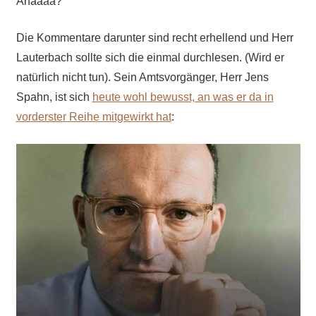
Ahaaaa?
Die Kommentare
darunter
sind recht erhellend und Herr
Lauterbach sollte sich die einmal durchlesen. (Wird er
natürlich nicht tun). Sein Amtsvorgänger, Herr Jens
Spahn, ist sich
heute
wohl bewusst, an was er da in
vor
d
erster Reihe mitgewirkt hat
: