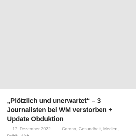
„Plötzlich und unerwartet“ – 3
Journalisten bei WM verstorben +
Update Obduktion
17. Dezember 2022
Niki Vogt
Corona
,
Gesundheit
,
Medien
,