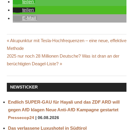
teilen
teilen
E-Mail
ANEURYSMA
Beitragsnavigation
Vorheriger
Akupunktur mit Tesla-Hochfrequenzen – eine neue, effektive
GRANT
Beitrag:
Methode
WAHL
Nächster
2025 nur noch 28 Millionen Deutsche? Was ist dran an der
KTAR
Beitrag:
berüchtigten Deagel-Liste?
PLÖTZLICH
UND
UNERWARTET
NEWSTICKER
QATAR
WELTMEISTERSCHAFT
Endlich SUPER-GAU für Hayali und das ZDF ARD will
gegen AfD klagen Neue Anti-AfD Kampagne gestartet
Pressecop24
06.08.2026
Das verlassene Luxushotel in Südtirol