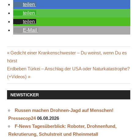
teilen
teilen
teilen
E-Mail
Beitragsnavigation
Vorheriger
Gedicht einer Krankenschwester – Du weinst, wenn Du es
Beitrag:
hörst
Nächster
Erdbeben Türkei – Anschlag der USA oder Naturkatastrophe?
Beitrag:
(+Videos)
NEWSTICKER
Russen machen Drohnen-Jagd auf Menschen!
Pressecop24
06.08.2026
F-News Tagesüberblick: Roboter, Drohnenfund,
Rekrutierung, Schulstreit und Rheinmetall