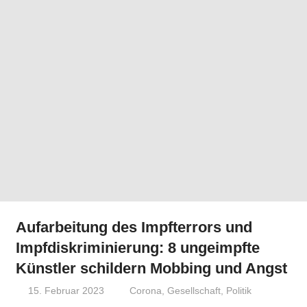
Aufarbeitung des Impfterrors und
Impfdiskriminierung: 8 ungeimpfte
Künstler schildern Mobbing und Angst
15. Februar 2023
Niki Vogt
Corona
,
Gesellschaft
,
Politik