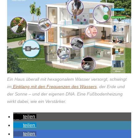
Ein Haus überall mit hexagonalem Wasser versorgt, schwingt
im
Einklang mit den Frequenzen des Wassers
, der Erde und
der Sonne – und der eigenen DNA. Eine Fußbodenheizung
wirkt dabei, wie ein Verstärker.
teilen
teilen
teilen