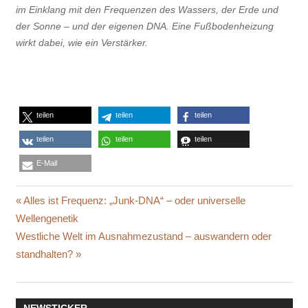
im Einklang mit den Frequenzen des Wassers, der Erde und
der Sonne – und der eigenen DNA. Eine Fußbodenheizung
wirkt dabei, wie ein Verstärker.
teilen
teilen
teilen
teilen
teilen
teilen
E-Mail
ANTIBIOTIKA
Beitragsnavigation
Vorheriger
Alles ist Frequenz: „Junk-DNA“ – oder universelle
CRICKET
Beitrag:
Wellengenetik
ONE
Nächster
Westliche Welt im Ausnahmezustand – auswandern oder
EU
Beitrag:
standhalten?
GESUND
HAUSGRILLE
INSEKTEN