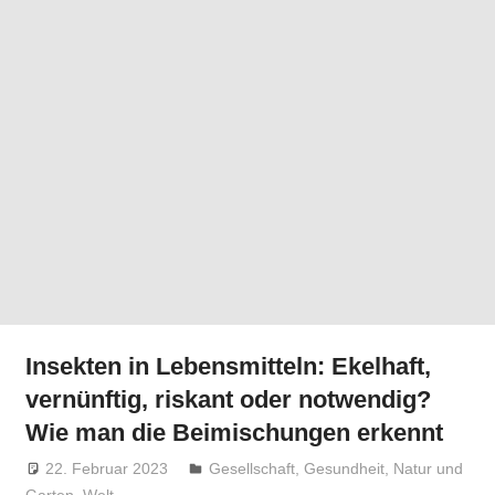
Insekten in Lebensmitteln: Ekelhaft,
vernünftig, riskant oder notwendig?
Wie man die Beimischungen erkennt
22. Februar 2023
Niki Vogt
Gesellschaft
,
Gesundheit
,
Natur und