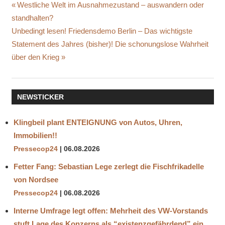
CLEMENS
Beitragsnavigation
Vorheriger
Westliche Welt im Ausnahmezustand – auswandern oder
ARVAY
Beitrag:
standhalten?
IMMUNSYSTEM
Nächster
Unbedingt lesen! Friedensdemo Berlin – Das wichtigste
IMPFKRITIKER
Beitrag:
Statement des Jahres (bisher)! Die schonungslose Wahrheit
SELBSTMORD
über den Krieg
WALD
NEWSTICKER
Klingbeil plant ENTEIGNUNG von Autos, Uhren,
Immobilien!!
Pressecop24
06.08.2026
Fetter Fang: Sebastian Lege zerlegt die Fischfrikadelle
von Nordsee
Pressecop24
06.08.2026
Interne Umfrage legt offen: Mehrheit des VW-Vorstands
stuft Lage des Konzerns als “existenzgefährdend” ein