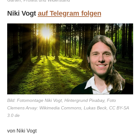
Garten
,
Protest und Widerstand
Niki Vogt
auf Telegram folgen
Bild: Fotomontage Niki Vogt, Hintergrund Pixabay, Foto
Clemens Arvay: Wikimedia Commons, Lukas Beck, CC BY-SA
3.0 de
von Niki Vogt