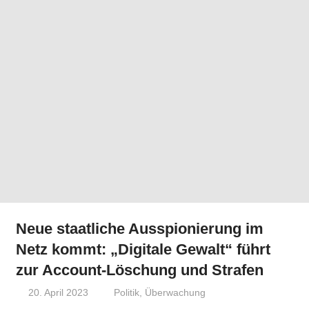
Neue staatliche Ausspionierung im
Netz kommt: „Digitale Gewalt“ führt
zur Account-Löschung und Strafen
20. April 2023
Niki Vogt
Politik
,
Überwachung