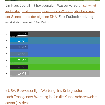
Ein Haus überall mit hexagonalem Wasser versorgt,
schwingt
im Einklang mit den Frequenzen des Wassers, der Erde und
der Sonne – und der eigenen DNA.
Eine Fußbodenheizung
wirkt dabei, wie ein Verstärker.
teilen
teilen
teilen
teilen
teilen
teilen
E-Mail
Beitragsnavigation
Vorheriger
USA, Budweiser light-Werbung: Ins Knie geschossen –
Beitrag:
nach Transgender-Werbung laufen die Kunde scharenweise
davon (+Videos)