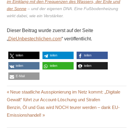
im Einklang mit den Frequenzen des Wassers, der Erde und
der Sonne
– und der eigenen DNA. Eine Fußbodenheizung
wirkt dabei, wie ein Verstärker.
Dieser Beitrag wurde zuerst auf der Seite
„
DieUnbestechlichen.com
“ veröffentlicht.
teilen
teilen
teilen
teilen
teilen
teilen
E-Mail
AARHUS
Beitragsnavigation
Vorheriger
Neue staatliche Ausspionierung im Netz kommt: „Digitale
BRÜSTE
Beitrag:
Gewalt“ führt zur Account-Löschung und Strafen
GENDER
Nächster
Benzin, Öl und Gas wird NOCH teurer werden – dank EU-
IRRUNGEN
Beitrag:
Emissionshandel!
MODERNE
GESELLSCHAFT