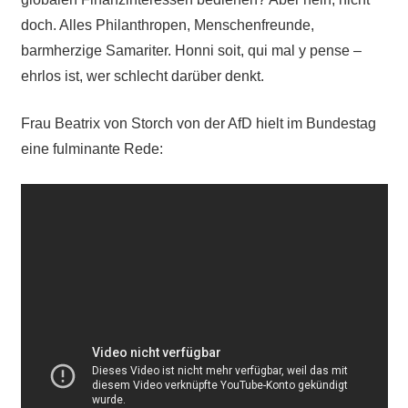
doch. Alles Philanthropen, Menschenfreunde,
barmherzige Samariter. Honni soit, qui mal y pense –
ehrlos ist, wer schlecht darüber denkt.
Frau Beatrix von Storch von der AfD hielt im Bundestag
eine fulminante Rede: