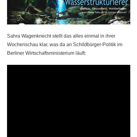
Sahra Wagenknecht stellt das alles einmal in ihrer
Wochenschau klar, was da an Schildbürger-Politik im
Berliner Wirtschaftsministerium läuft: