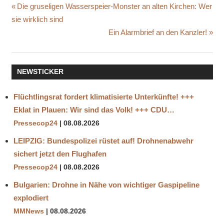
CORONA
Beitragsnavigation
Vorheriger
Die gruseligen Wasserspeier-Monster an alten Kirchen: Wer
GEFÄNGNIS
Beitrag:
sie wirklich sind
HEINRICH
Nächster
Ein Alarmbrief an den Kanzler!
HABIG
Beitrag:
HELD
IMPFUNG
NEWSTICKER
IMPFZEUGNISSE
Flüchtlingsrat fordert klimatisierte Unterkünfte! +++
SCHAUPROZESS
Eklat in Plauen: Wir sind das Volk! +++ CDU…
WAHRER
ARZT
Pressecop24
08.08.2026
LEIPZIG: Bundespolizei rüstet auf! Drohnenabwehr
sichert jetzt den Flughafen
Pressecop24
08.08.2026
Bulgarien: Drohne in Nähe von wichtiger Gaspipeline
explodiert
MMNews
08.08.2026