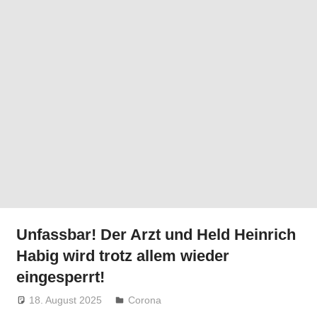
Unfassbar! Der Arzt und Held Heinrich
Habig wird trotz allem wieder
eingesperrt!
18. August 2025
Niki Vogt
Corona