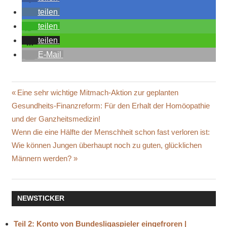
teilen
teilen
teilen
E-Mail
Beitragsnavigation
Vorheriger
Eine sehr wichtige Mitmach-Aktion zur geplanten
Beitrag:
Gesundheits-Finanzreform: Für den Erhalt der Homöopathie
und der Ganzheitsmedizin!
Nächster
Wenn die eine Hälfte der Menschheit schon fast verloren ist:
Beitrag:
Wie können Jungen überhaupt noch zu guten, glücklichen
Männern werden?
NEWSTICKER
Teil 2: Konto von Bundesligaspieler eingefroren |