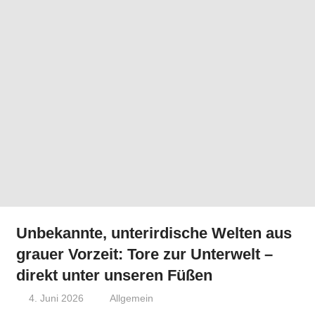
Unbekannte, unterirdische Welten aus
grauer Vorzeit: Tore zur Unterwelt –
direkt unter unseren Füßen
4. Juni 2026
Niki Vogt
Allgemein