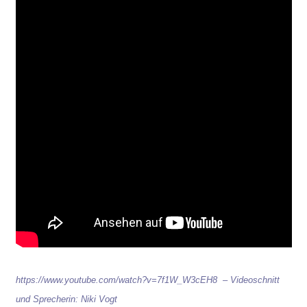
https://www.youtube.com/watch?v=7f1W_W3cEH8 –
Videoschnitt
und Sprecherin: Niki Vogt