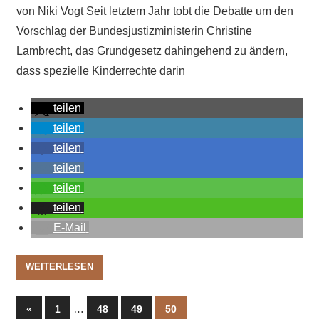
von Niki Vogt Seit letztem Jahr tobt die Debatte um den
Vorschlag der Bundesjustizministerin Christine
Lambrecht, das Grundgesetz dahingehend zu ändern,
dass spezielle Kinderrechte darin
teilen
teilen
teilen
teilen
teilen
teilen
E-Mail
WEITERLESEN
Seitennummerierung
Vorherige
…
«
1
48
49
50