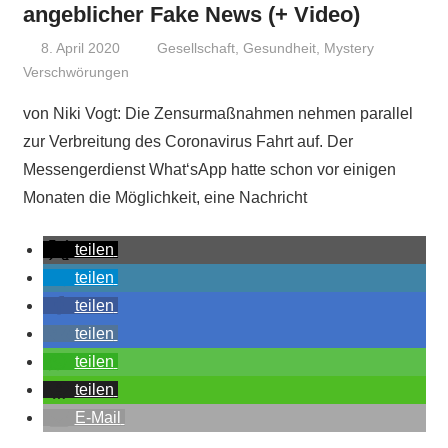
angeblicher Fake News (+ Video)
8. April 2020
Niki Vogt
Gesellschaft
,
Gesundheit
,
Mystery
Verschwörungen
von Niki Vogt: Die Zensurmaßnahmen nehmen parallel
zur Verbreitung des Coronavirus Fahrt auf. Der
Messengerdienst What‘sApp hatte schon vor einigen
Monaten die Möglichkeit, eine Nachricht
teilen
teilen
teilen
teilen
teilen
teilen
E-Mail