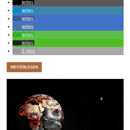
teilen
teilen
teilen
teilen
teilen
teilen
E-Mail
WEITERLESEN