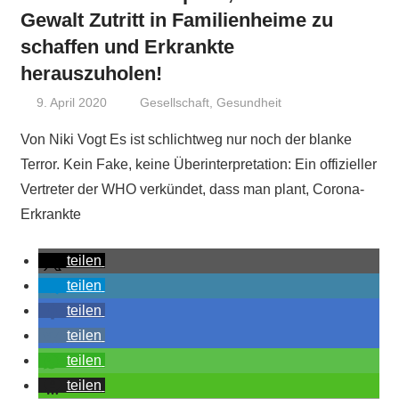
Gewalt Zutritt in Familienheime zu
schaffen und Erkrankte
herauszuholen!
9. April 2020
Niki Vogt
Gesellschaft
,
Gesundheit
Von Niki Vogt Es ist schlichtweg nur noch der blanke
Terror. Kein Fake, keine Überinterpretation: Ein offizieller
Vertreter der WHO verkündet, dass man plant, Corona-
Erkrankte
teilen
teilen
teilen
teilen
teilen
teilen