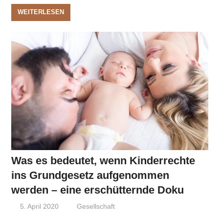
WEITERLESEN
Was es bedeutet, wenn Kinderrechte
ins Grundgesetz aufgenommen
werden – eine erschütternde Doku
5. April 2020
Niki Vogt
Gesellschaft