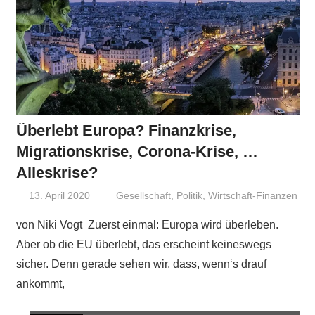
Überlebt Europa? Finanzkrise,
Migrationskrise, Corona-Krise, …
Alleskrise?
13. April 2020
Niki Vogt
Gesellschaft
,
Politik
,
Wirtschaft-Finanzen
von Niki Vogt Zuerst einmal: Europa wird überleben.
Aber ob die EU überlebt, das erscheint keineswegs
sicher. Denn gerade sehen wir, dass, wenn‘s drauf
ankommt,