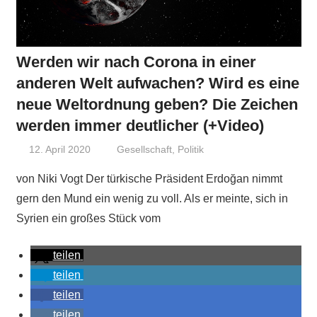
Werden wir nach Corona in einer
anderen Welt aufwachen? Wird es eine
neue Weltordnung geben? Die Zeichen
werden immer deutlicher (+Video)
12. April 2020
Niki Vogt
Gesellschaft
,
Politik
von Niki Vogt Der türkische Präsident Erdoğan nimmt
gern den Mund ein wenig zu voll. Als er meinte, sich in
Syrien ein großes Stück vom
teilen
teilen
teilen
teilen