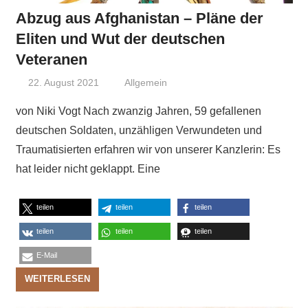
Abzug aus Afghanistan – Pläne der
Eliten und Wut der deutschen
Veteranen
22. August 2021
Niki Vogt
Allgemein
von Niki Vogt Nach zwanzig Jahren, 59 gefallenen
deutschen Soldaten, unzähligen Verwundeten und
Traumatisierten erfahren wir von unserer Kanzlerin: Es
hat leider nicht geklappt. Eine
teilen
teilen
teilen
teilen
teilen
teilen
E-Mail
WEITERLESEN