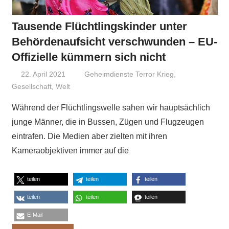
Tausende Flüchtlingskinder unter
Behördenaufsicht verschwunden – EU-
Offizielle kümmern sich nicht
22. April 2021
Niki Vogt
Geheimdienste Terror Krieg
,
Gesellschaft
,
Welt
Während der Flüchtlingswelle sahen wir hauptsächlich
junge Männer, die in Bussen, Zügen und Flugzeugen
eintrafen. Die Medien aber zielten mit ihren
Kameraobjektiven immer auf die
teilen
teilen
teilen
teilen
teilen
teilen
E-Mail