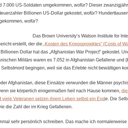
nd 7.000 US-Soldaten umgekommen, wofür? Dieser zwanzigjähri
euerzahler Billionen US-Dollar gekostet, wofür? Hunderttause
 gekommen, wofür?
D
as Brown University‘s Watson Institute for Int
ericht erstellt, der die
„Kosten des Kriegsprojektes“ (Costs of Wa
n Billionen Dollar hat das „Afghanistan War Project“ gekostet. U
nischen Militärs waren es 7.052 in Afghanistan Gefallene und (
er Selbstmord begingen, weil sie das Erlebte nicht bewältigen ko
oder Afghanistan, diese Einsätze verwunden die Männer psychi
wenn sie körperlich
einigermaßen
heil nach Hause kommen,
die
nd viele Veteranen setzen ihrem Leben selbst ein End
e. Die Selb
ie die Zahl der im Krieg Gefallenen.
inmal sehr persönlich schreiben. Das mache ich normalerweise 