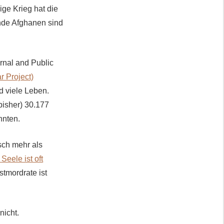
ge Krieg hat die
nde Afghanen sind
ernal and Public
r Project)
nd viele Leben.
bisher) 30.177
nnten.
sch mehr als
 Seele ist oft
stmordrate ist
nicht.