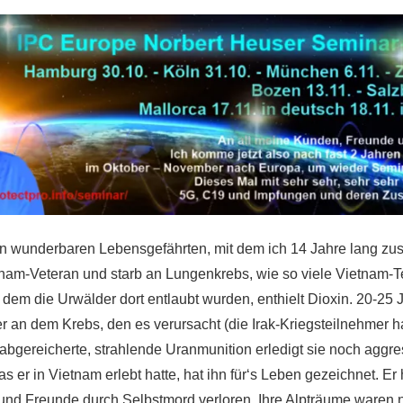
n wunderbaren Lebensgefährten, mit dem ich 14 Jahre lang 
etnam-Veteran und starb an Lungenkrebs, wie so viele Vietnam-
dem die Urwälder dort entlaubt wurden, enthielt Dioxin. 20-25 
r an dem Krebs, den es verursacht (die Irak-Kriegsteilnehmer h
abgereicherte, strahlende Uranmunition erledigt sie noch aggre
as er in Vietnam erlebt hatte, hat ihn für‘s Leben gezeichnet. Er 
nd Freunde durch Selbstmord verloren. Ihre Alpträume waren n