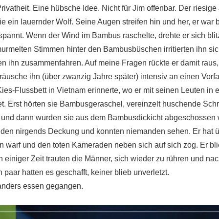
vatheit. Eine hübsche Idee. Nicht für Jim offenbar. Der riesig
e ein lauernder Wolf. Seine Augen streifen hin und her, er war 
annt. Wenn der Wind im Bambus raschelte, drehte er sich blitz
urmelten Stimmen hinter den Bambusbüschen irritierten ihn sich
en ihn zusammenfahren. Auf meine Fragen rückte er damit raus
äusche ihn (über zwanzig Jahre später) intensiv an einen Vorfa
es-Flussbett in Vietnam erinnerte, wo er mit seinen Leuten in e
t. Erst hörten sie Bambusgeraschel, vereinzelt huschende Schrit
und dann wurden sie aus dem Bambusdickicht abgeschossen 
nden nirgends Deckung und konnten niemanden sehen. Er hat üb
n warf und den toten Kameraden neben sich auf sich zog. Er blie
ch einiger Zeit trauten die Männer, sich wieder zu rühren und n
n paar hatten es geschafft, keiner blieb unverletzt.
anders essen gegangen.