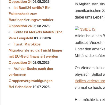
Opposition 24
06.08.2026
In Afghanistan si
Ist Baufi24 seriös? Ein
amerikanischen St
Faktencheck zum
dabei ums Leben
Baufinanzierungsvermittler
Opposition 24
06.08.2026
Ceuta ist Merkels fatales Erbe
Affairs hat einen B
Vera Lengsfeld
03.08.2026
auflistet. Vierzeh
Fürst: Marokkos
Unter den amerika
Migrationskrieg darf nicht länger
Militärs, die spät
mit EU-Geld finanziert werden
Opposition 24
02.08.2026
Ob Vietnam, Irak 
Auf der Suche nach den
physisch. Selbst 
verlorenen
Gruppenvergewaltigungen
tödlich verletzt u
Bei Schneider
10.07.2026
viermal so hoch, w
H
ier möchte ich e