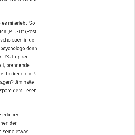
 es miterlebt. So
ich „PTSD“ (Post
sychologen in der
eepsychologe
denn
er US-Truppen
all, brennende
er bedienen ließ
jagen? Jim hatte
erspare dem Leser
ierlichen
chen den
h seine etwas