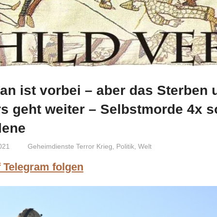
an ist vorbei – aber das Sterben 
rs geht weiter – Selbstmorde 4x 
lene
021
Niki Vogt
Geheimdienste Terror Krieg
,
Politik
,
Welt
f Telegram folgen