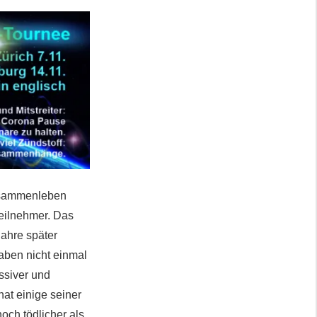
zusammenleben
Teilnehmer. Das
Jahre später
aben nicht einmal
ssiver und
hat einige seiner
och tödlicher als