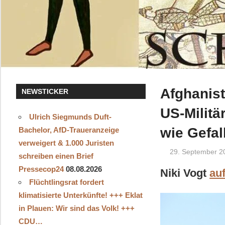
Afghanist
NEWSTICKER
US-Militä
Ulrich Siegmunds Duft-
wie Gefal
Bachelor, AfD-Traueranzeige
verweigert & 1.000 Juristen
29. September 2
schreiben einen Brief
Pressecop24
08.08.2026
Niki Vogt
au
Flüchtlingsrat fordert
klimatisierte Unterkünfte! +++ Eklat
in Plauen: Wir sind das Volk! +++
CDU…