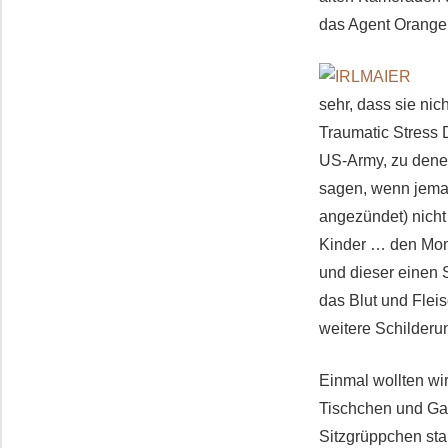
das Agent Orange
sehr, dass sie nic
Traumatic Stress 
US-Army, zu dene
sagen, we
n
n jema
angezündet) nich
Kinder … den Mom
und dieser einen 
das Blut und Flei
weitere Schilderu
Einmal wollten wi
Tischchen und Gar
Sitzgrüppchen sta