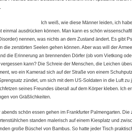
.
Ich weiß, wie diese Männer leiden, ich habe
ht einmal
ausdrücken
können. Man kann es schön wissenschaftl
Disorder) nennen, was nichts an dem Zustand ändert. Es gibt P
n die zerstörten Seelen gehen können. Aber was will der Arm
nd die Erinnerung an brennenden Dörfer
(ob vom Vietkong od
t vergessen kann?
Die
Sch
reie der Menschen, die Leichen über
ent, wo ein Kamerad sich auf der Straße von einem Schuhputz
Sprengsatz zündet, um sich mit dem US-Soldaten in die Luft zu 
schfetzen seines Freundes überall auf dem Körper kleben. Ich 
ngen von Gräßlichkeiten.
r abends schön essen gehen im Frankfurter Palmengarten. Die z
tenstühlchen standen malerisch auf einem Kiesplatz und zwis
nden große Büschel von Bambus. So hatte jeder Tisch praktisc