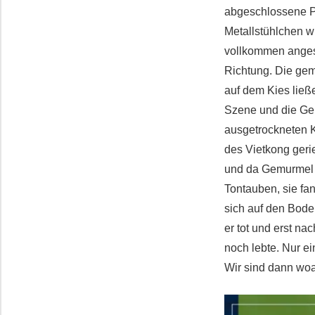
abgeschlossene Pri
Metallstühlchen wi
vollkommen angesp
Richtung. Die gem
auf dem Kies ließ
Szene und die Ger
ausgetrockneten Ki
des Vietkong gerie
und da Gemurmel 
Tontauben, sie fa
sich auf den Bode
er tot und erst na
noch lebte. Nur ei
Wir sind dann wo