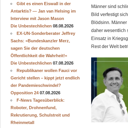
Gibt es einen Eiswall in der
Männer sind schli
Antarktis? — Jan van Helsing im
Bild verfestigt s
Interview mit Jason Mason
Blödsinn. Männer 
Die Unbestechlichen
08.08.2026
daher wesentlich
EX-UN-Sonderberater Jeffrey
Einsatz in Kriegs
Sachs: »Bundeskanzler Merz,
Rest der Welt bet
sagen Sie der deutschen
Öffentlichkeit die Wahrheit!«
Die Unbestechlichen
07.08.2026
Republikaner wollen Fauci vor
Gericht stellen – kippt jetzt endlich
der Pandemieschwindel?
Opposition 24
07.08.2026
F-News Tagesüberblick:
Roboter, Drohnenfund,
Rekrutierung, Schulstreit und
Rheinmetall