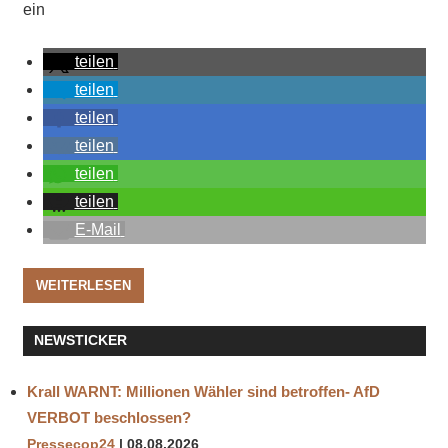
ein
teilen
teilen
teilen
teilen
teilen
teilen
E-Mail
WEITERLESEN
NEWSTICKER
Krall WARNT: Millionen Wähler sind betroffen- AfD
VERBOT beschlossen?
Pressecop24
08.08.2026