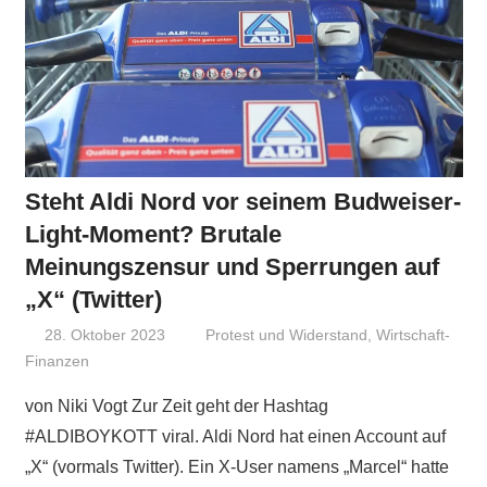
Steht Aldi Nord vor seinem Budweiser-
Light-Moment? Brutale
Meinungszensur und Sperrungen auf
„X“ (Twitter)
28. Oktober 2023
Niki Vogt
Protest und Widerstand
,
Wirtschaft-
Finanzen
von Niki Vogt Zur Zeit geht der Hashtag
#ALDIBOYKOTT viral. Aldi Nord hat einen Account auf
„X“ (vormals Twitter). Ein X-User namens „Marcel“ hatte