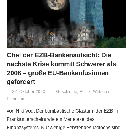
Chef der EZB-Bankenaufsicht: Die
nächste Krise kommt! Schwerer als
2008 – große EU-Bankenfusionen
gefordert
22. Oktober 2020
Niki Vogt
Geschichte
,
Politik
,
Wirtschaft-
Finanzen
von Niki Vogt Der bombastische Glasturm der EZB in
Frankfurt erscheint wie ein Menetekel des
Finanzsystems. Nur wenige Fenster des Molochs sind