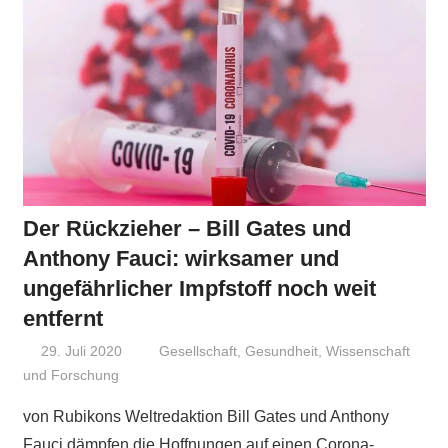
Der Rückzieher – Bill Gates und
Anthony Fauci: wirksamer und
ungefährlicher Impfstoff noch weit
entfernt
29. Juli 2020
Niki Vogt
Gesellschaft
,
Gesundheit
,
Wissenschaft
und Forschung
von Rubikons Weltredaktion Bill Gates und Anthony
Fauci dämpfen die Hoffnungen auf einen Corona-