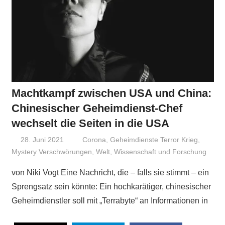
Machtkampf zwischen USA und China:
Chinesischer Geheimdienst-Chef
wechselt die Seiten in die USA
28. Juni 2021
Niki Vogt
Corona
,
Geheimdienste Terror Krieg
,
Mystery Verschwörungen
,
Welt
,
Wissenschaft und Forschung
von Niki Vogt Eine Nachricht, die – falls sie stimmt – ein
Sprengsatz sein könnte: Ein hochkarätiger, chinesischer
Geheimdienstler soll mit „Terrabyte“ an Informationen in