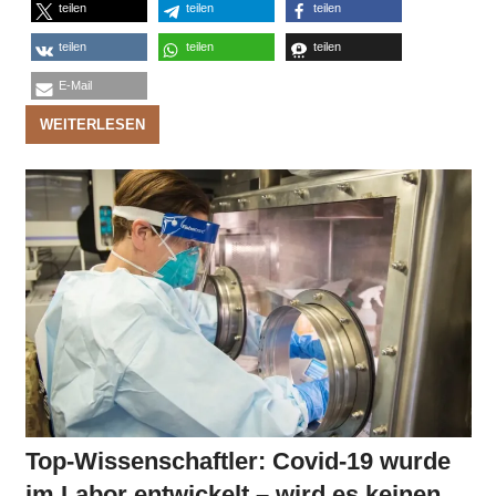
teilen
teilen
teilen
teilen
teilen
teilen
E-Mail
WEITERLESEN
Top-Wissenschaftler: Covid-19 wurde
im Labor entwickelt – wird es keinen