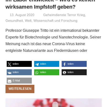
wirksamen Impfstoff geben?
13. August 2020
Niki Vogt
Geheimdienste Terror Krieg
,
Gesundheit
,
Welt
,
Wissenschaft und Forschung
Professor Giuseppe Tritto ist ein international bekannter
Experte für Biotechnologie und Nanotechnologie. Seiner
Meinung nach ist das neue Corona-Virus keine
entgleiste Naturvariante aus Fledermäusen oder
teilen
teilen
teilen
teilen
teilen
teilen
E-Mail
WEITERLESEN