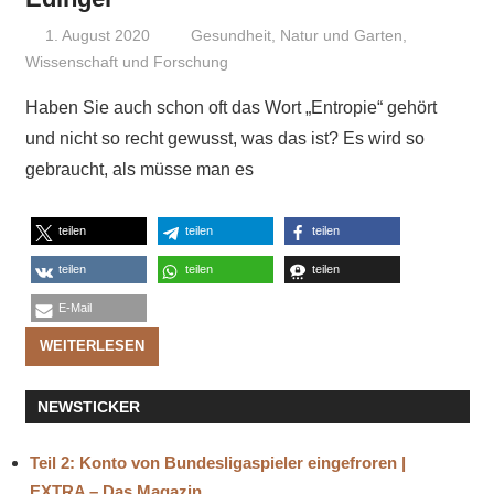
1. August 2020
Niki Vogt
Gesundheit
,
Natur und Garten
,
Wissenschaft und Forschung
Haben Sie auch schon oft das Wort „Entropie“ gehört
und nicht so recht gewusst, was das ist? Es wird so
gebraucht, als müsse man es
teilen
teilen
teilen
teilen
teilen
teilen
E-Mail
WEITERLESEN
NEWSTICKER
Teil 2: Konto von Bundesligaspieler eingefroren |
EXTRA – Das Magazin