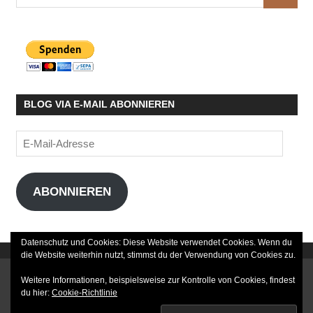
SUCHE
nach:
BLOG VIA E-MAIL ABONNIEREN
E-
Mail-
Adresse
ABONNIEREN
Datenschutz und Cookies: Diese Website verwendet Cookies. Wenn du
die Website weiterhin nutzt, stimmst du der Verwendung von Cookies zu.
DATENSCHUTZERKLÄRUNG
Weitere Informationen, beispielsweise zur Kontrolle von Cookies, findest
du hier:
Cookie-Richtlinie
IMPRESSUM