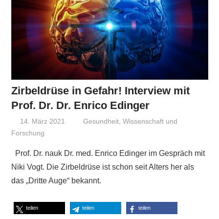
Zirbeldrüse in Gefahr! Interview mit
Prof. Dr. Dr. Enrico Edinger
14. März 2021
Niki Vogt
Gesundheit
,
Wissenschaft und
Forschung
Prof. Dr. nauk Dr. med. Enrico Edinger im Gespräch mit
Niki Vogt. Die Zirbeldrüse ist schon seit Alters her als
das „Dritte Auge“ bekannt.
teilen
teilen
teilen