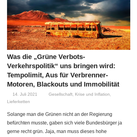
Was die „Grüne Verbots-
Verkehrspolitik“ uns bringen wird:
Tempolimit, Aus für Verbrenner-
Motoren, Blackouts und Immobilität
14. Juli 2021
Niki Vogt
Gesellschaft
,
Krise und Inflation
,
Lieferketten
Solange man die Grünen nicht an der Regierung
befürchten musste, gaben sich viele Bundesbürger ja
gerne recht grün. Jaja, man muss dieses hohe