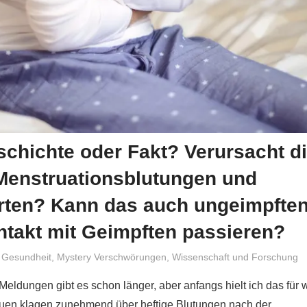
chichte oder Fakt? Verursacht d
Menstruationsblutungen und
rten? Kann das auch ungeimpfte
ntakt mit Geimpften passieren?
Niki Vogt
Gesundheit
,
Mystery Verschwörungen
,
Wissenschaft und Forschung
Meldungen gibt es schon länger, aber anfangs hielt ich das für 
auen klagen zunehmend über heftige Blutungen nach der