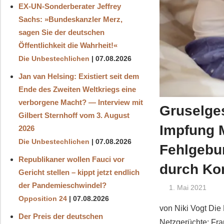
EX-UN-Sonderberater Jeffrey
Sachs: »Bundeskanzler Merz,
sagen Sie der deutschen
Öffentlichkeit die Wahrheit!«
Die Unbestechlichen
07.08.2026
Jan van Helsing: Existiert seit dem
Ende des Zweiten Weltkriegs eine
verborgene Macht? — Interview mit
Gruselges
Gilbert Sternhoff vom 3. August
Impfung 
2026
Die Unbestechlichen
07.08.2026
Fehlgebu
Republikaner wollen Fauci vor
durch Ko
Gericht stellen – kippt jetzt endlich
der Pandemieschwindel?
1. Mai 2021
Opposition 24
07.08.2026
von Niki Vogt Die 
Der Preis der deutschen
Netzgerüchte: Fr