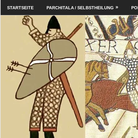
Zum
Schildverlag
STARTSEITE
PARCHITALA / SELBSTHEILUNG
PO
Inhalt
springen