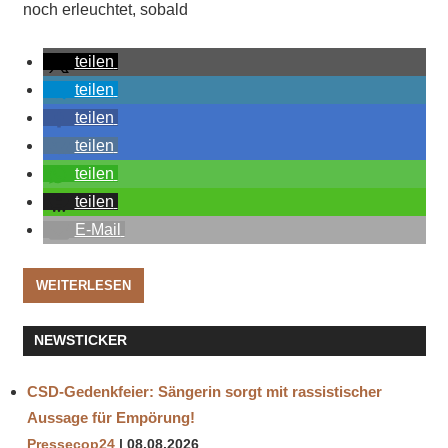
noch erleuchtet, sobald
teilen
teilen
teilen
teilen
teilen
teilen
E-Mail
WEITERLESEN
NEWSTICKER
CSD-Gedenkfeier: Sängerin sorgt mit rassistischer
Aussage für Empörung!
Pressecop24
08.08.2026