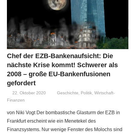
Chef der EZB-Bankenaufsicht: Die
nächste Krise kommt! Schwerer als
2008 – große EU-Bankenfusionen
gefordert
22. Oktober 2020
Niki Vogt
Geschichte
,
Politik
,
Wirtschaft-
Finanzen
von Niki Vogt Der bombastische Glasturm der EZB in
Frankfurt erscheint wie ein Menetekel des
Finanzsystems. Nur wenige Fenster des Molochs sind