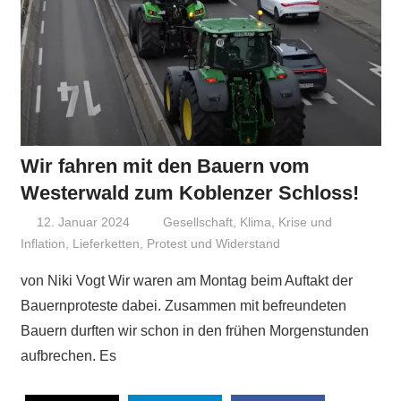
Wir fahren mit den Bauern vom
Westerwald zum Koblenzer Schloss!
12. Januar 2024
Niki Vogt
Gesellschaft
,
Klima
,
Krise und
Inflation
,
Lieferketten
,
Protest und Widerstand
von Niki Vogt Wir waren am Montag beim Auftakt der
Bauernproteste dabei. Zusammen mit befreundeten
Bauern durften wir schon in den frühen Morgenstunden
aufbrechen. Es