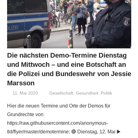
Die nächsten Demo-Termine Dienstag
und Mittwoch – und eine Botschaft an
die Polizei und Bundeswehr von Jessie
Marsson
11. Mai 2020
Niki Vogt
Gesellschaft
,
Gesundheit
,
Politik
Hier die neuen Termine und Orte der Demos für
Grundrechte von
https://raw.githubusercontent.com/anonymous-
tld/flyer/master/demotermine: 🔴 Dienstag, 12. Mai ▶️