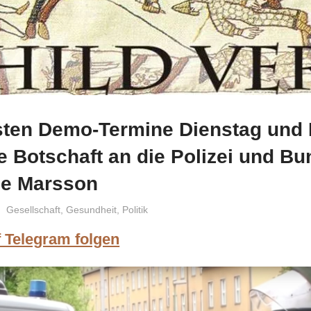
sten Demo-Termine Dienstag und 
e Botschaft an die Polizei und B
ie Marsson
Niki Vogt
Gesellschaft
,
Gesundheit
,
Politik
f Telegram folgen