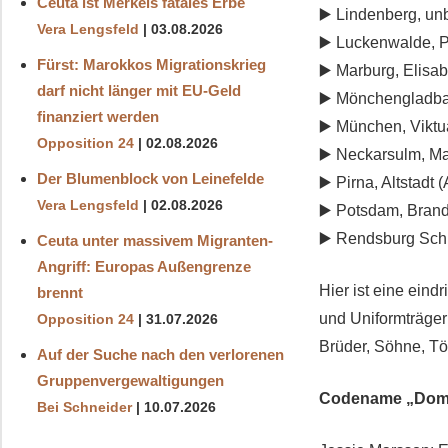
Ceuta ist Merkels fatales Erbe
▶️ Lindenberg, un
Vera Lengsfeld
03.08.2026
▶️ Luckenwalde, P
Fürst: Marokkos Migrationskrieg
▶️ Marburg, Elisa
darf nicht länger mit EU-Geld
▶️ Mönchengladbac
finanziert werden
▶️ München, Viktu
Opposition 24
02.08.2026
▶️ Neckarsulm, Ma
Der Blumenblock von Leinefelde
▶️ Pirna, Altstad
Vera Lengsfeld
02.08.2026
▶️ Potsdam, Brand
▶️ Rendsburg Schl
Ceuta unter massivem Migranten-
Angriff: Europas Außengrenze
Hier ist eine ein
brennt
und Uniformträger 
Opposition 24
31.07.2026
Brüder, Söhne, Tö
Auf der Suche nach den verlorenen
Gruppenvergewaltigungen
Codename „Dom
Bei Schneider
10.07.2026