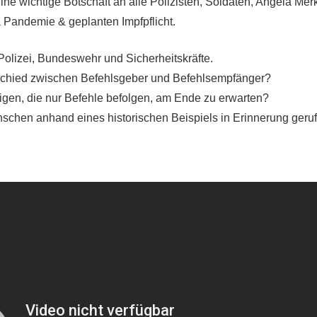
ine wichtige Botschaft an alle Polizisten, Soldaten, Angela Mer
Pandemie & geplanten Impfpflicht.
 Polizei, Bundeswehr und Sicherheitskräfte.
rschied zwischen Befehlsgeber und Befehlsempfänger?
gen, die nur Befehle befolgen, am Ende zu erwarten?
schen anhand eines historischen Beispiels in Erinnerung geru