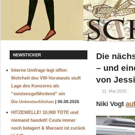
Die näch
NEWSTICKER
– und ein
Interne Umfrage legt offen:
von Jess
Mehrheit des VW-Vorstands stuft
Lage des Konzerns als
11. Mai 2020
“existenzgefährdend” ein
Die Unbestechlichen
06.08.2026
Niki Vogt
au
HITZEWELLE! 10.000 TOTE und
niemand handelt! Ceuta immer
noch belagert & Marcant ist zurück