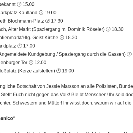
bekannt 🕛 15.00
arkplatz Kaufland 🕣 19.00
beth Blochmann-Platz 🕝 17.30
h, Alter Markt (Spaziergang m. Dominik Röseler) 🕝 18.30
alienmarkt/Hlg. Geist Kirche 🕝 18.30
rktplatz 🕛 17.00
t (Angemeldete Kundgebung / Spaziergang durch die Gassen) 🕛
enburger Tor 🕛 12.00
oßplatz (Kerze aufstellen) 🕛 19.00
dringliche Botschaft von Jessie Marsson an alle Polizisten, Bun
Stellt Euch nicht gegen das Volk! Bleibt Menschen! Ihr seid do
chter, Schwestern und Mütter! Ihr wisst doch, warum wir auf die
enico“