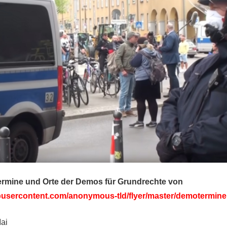
ermine und Orte der Demos für Grundrechte von
ubusercontent.com/anonymous-tld/flyer/master/demotermine
Mai