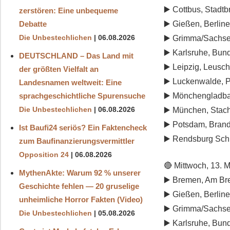
▶️ Cottbus, Stadt
zerstören: Eine unbequeme
Debatte
▶️ Gießen, Berlin
Die Unbestechlichen
06.08.2026
▶️ Grimma/Sachsen
▶️ Karlsruhe, Bu
DEUTSCHLAND – Das Land mit
▶️ Leipzig, Leusch
der größten Vielfalt an
▶️ Luckenwalde, P
Landesnamen weltweit: Eine
sprachgeschichtliche Spurensuche
▶️ Mönchengladbac
Die Unbestechlichen
06.08.2026
▶️ München, Stac
▶️ Potsdam, Brand
Ist Baufi24 seriös? Ein Faktencheck
▶️ Rendsburg Schl
zum Baufinanzierungsvermittler
Opposition 24
06.08.2026
🔴 Mittwoch, 13. M
MythenAkte: Warum 92 % unserer
▶️ Bremen, Am Bre
Geschichte fehlen — 20 gruselige
▶️ Gießen, Berlin
unheimliche Horror Fakten (Video)
▶️ Grimma/Sachsen
Die Unbestechlichen
05.08.2026
▶️ Karlsruhe, Bu