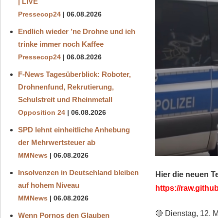
| LIVE
Pressecop24
06.08.2026
Endlich wieder ’ne Drohne und ich
trinke immer noch Kaffee
Pressecop24
06.08.2026
F-News Tagesüberblick: Roboter,
Drohnenfund, Rekrutierung,
Schulstreit und Rheinmetall
Opposition 24
06.08.2026
SPD lehnt einheitliche Anhebung
der Mehrwertsteuer ab
MMNews
06.08.2026
Insolvenzen in Deutschland bleiben
Hier die neuen T
auf hohem Niveau
https://raw.gith
MMNews
06.08.2026
🔴 Dienstag, 12. 
Wenn Pornos den Glauben