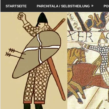
Zum
Schildverlag
STARTSEITE
PARCHITALA / SELBSTHEILUNG
PO
Inhalt
springen