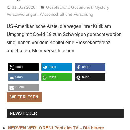
31. Juli 2020
Niki Vogt
Gesellschaft
,
Gesundheit
,
Mystery
Verschwörungen
,
Wissenschaft und Forschung
US-Amerikanische Ärzte, die wegen ihrer Kritik am
Umgang mit Covid-19 zum Schweigen gebracht worden
sind, haben vor dem Kapitol eine Pressekonferenz
abgehalten. Mein Versuch, einen
teilen
teilen
teilen
teilen
teilen
teilen
E-Mail
WEITERLESEN
NEWSTICKER
NERVEN VERLOREN! Panik im TV – Die bittere