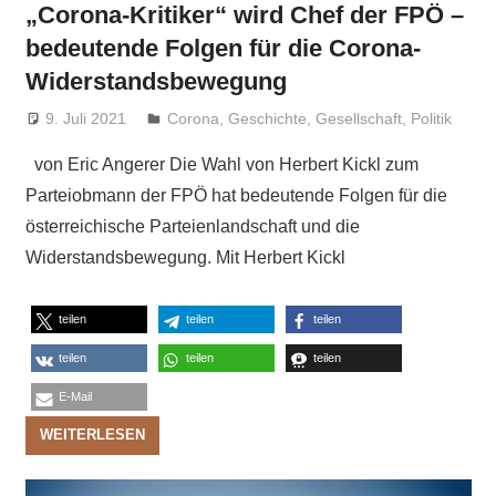
„Corona-Kritiker“ wird Chef der FPÖ –
bedeutende Folgen für die Corona-
Widerstandsbewegung
9. Juli 2021
Niki Vogt
Corona
,
Geschichte
,
Gesellschaft
,
Politik
von Eric Angerer Die Wahl von Herbert Kickl zum
Parteiobmann der FPÖ hat bedeutende Folgen für die
österreichische Parteienlandschaft und die
Widerstandsbewegung. Mit Herbert Kickl
teilen
teilen
teilen
teilen
teilen
teilen
E-Mail
WEITERLESEN