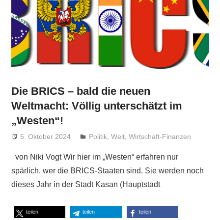
Die BRICS – bald die neuen
Weltmacht: Völlig unterschätzt im
„Westen“!
5. Oktober 2024
Niki Vogt
Politik
,
Welt
,
Wirtschaft-Finanzen
von Niki Vogt Wir hier im „Westen“ erfahren nur
spärlich, wer die BRICS-Staaten sind. Sie werden noch
dieses Jahr in der Stadt Kasan (Hauptstadt
teilen
teilen
teilen