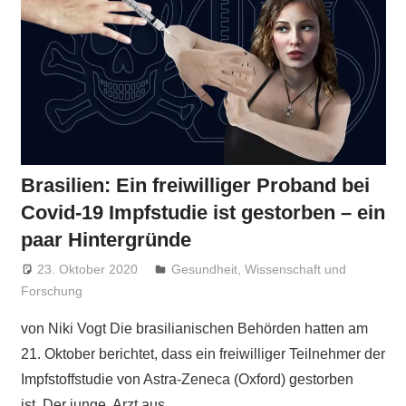
Brasilien: Ein freiwilliger Proband bei
Covid-19 Impfstudie ist gestorben – ein
paar Hintergründe
23. Oktober 2020
Niki Vogt
Gesundheit
,
Wissenschaft und
Forschung
von Niki Vogt Die brasilianischen Behörden hatten am
21. Oktober berichtet, dass ein freiwilliger Teilnehmer der
Impfstoffstudie von Astra-Zeneca (Oxford) gestorben
ist. Der junge Arzt aus