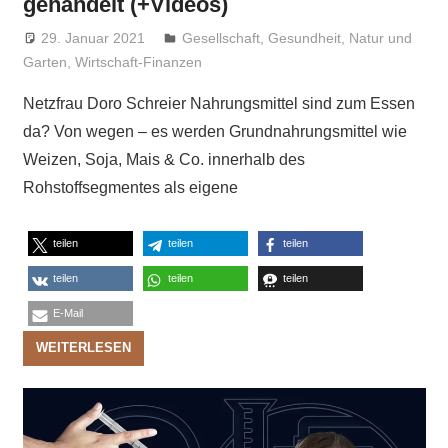
gehandelt (+Videos)
29. Januar 2021
Niki Vogt
Gesellschaft
,
Gesundheit
,
Natur und
Garten
,
Wirtschaft-Finanzen
Netzfrau Doro Schreier Nahrungsmittel sind zum Essen
da? Von wegen – es werden Grundnahrungsmittel wie
Weizen, Soja, Mais & Co. innerhalb des
Rohstoffsegmentes als eigene
teilen
teilen
teilen
teilen
teilen
teilen
E-Mail
WEITERLESEN