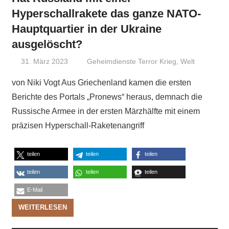
Hyperschallrakete das ganze NATO-
Hauptquartier in der Ukraine
ausgelöscht?
31. März 2023
Niki Vogt
Geheimdienste Terror Krieg
,
Welt
von Niki Vogt Aus Griechenland kamen die ersten
Berichte des Portals „Pronews“ heraus, demnach die
Russische Armee in der ersten Märzhälfte mit einem
präzisen Hyperschall-Raketenangriff
teilen
teilen
teilen
teilen
teilen
teilen
E-Mail
WEITERLESEN