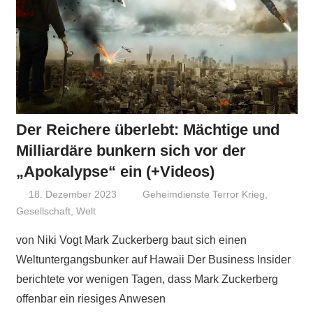
Der Reichere überlebt: Mächtige und
Milliardäre bunkern sich vor der
„Apokalypse“ ein (+Videos)
18. Dezember 2023
Niki Vogt
Geheimdienste Terror Krieg
,
Gesellschaft
,
Welt
von Niki Vogt Mark Zuckerberg baut sich einen
Weltuntergangsbunker auf Hawaii Der Business Insider
berichtete vor wenigen Tagen, dass Mark Zuckerberg
offenbar ein riesiges Anwesen