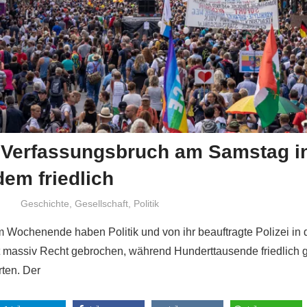
 Verfassungsbruch am Samstag in
dem friedlich
Niki Vogt
Geschichte
,
Gesellschaft
,
Politik
m Wochenende haben Politik und von ihr beauftragte Polizei in 
 massiv Recht gebrochen, während Hunderttausende friedlich 
rten. Der