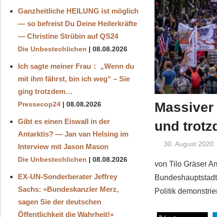
Ganzheitliche HEILUNG ist möglich
— so befreist Du Deine Heilerkräfte
— Christine Strübin auf QS24
Die Unbestechlichen
08.08.2026
Ich sagte meiner Frau： „Wenn du
mit ihm fährst, bin ich weg“ – Sie
ging trotzdem…
Massiver
Pressecop24
08.08.2026
Gibt es einen Eiswall in der
und trotz
Antarktis? — Jan van Helsing im
30. August 2020
Interview mit Jason Mason
Die Unbestechlichen
08.08.2026
von Tilo Gräser A
EX-UN-Sonderberater Jeffrey
Bundeshauptstadt
Sachs: »Bundeskanzler Merz,
Politik demonstrie
sagen Sie der deutschen
Öffentlichkeit die Wahrheit!«