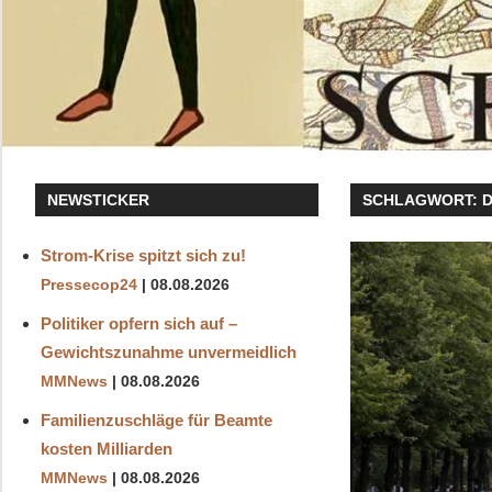
NEWSTICKER
SCHLAGWORT:
Strom-Krise spitzt sich zu!
Pressecop24
08.08.2026
Politiker opfern sich auf –
Gewichtszunahme unvermeidlich
MMNews
08.08.2026
Familienzuschläge für Beamte
kosten Milliarden
MMNews
08.08.2026