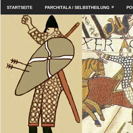
Zum
Schildverlag
STARTSEITE
PARCHITALA / SELBSTHEILUNG
PO
Inhalt
springen