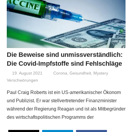
Die Beweise sind unmissverständlich:
Die Covid-Impfstoffe sind Fehlschläge
19. August 2021
Niki Vogt
Corona
,
Gesundheit
,
Mystery
Verschwörungen
Paul Craig Roberts ist ein US-amerikanischer Ökonom
und Publizist. Er war stellvertretender Finanzminister
während der Regierung Reagan und ist als Mitbegründer
des wirtschaftspolitischen Programms der