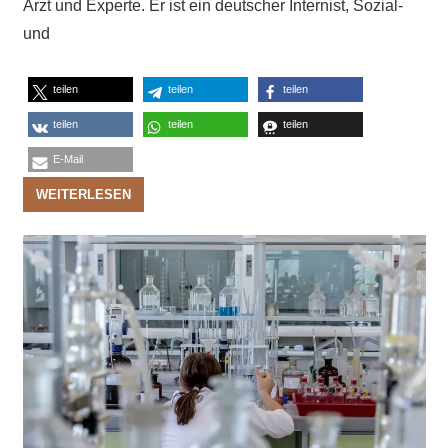
Arzt und Experte. Er ist ein deutscher Internist, Sozial-
und
teilen
teilen
teilen
teilen
teilen
teilen
E-Mail
WEITERLESEN