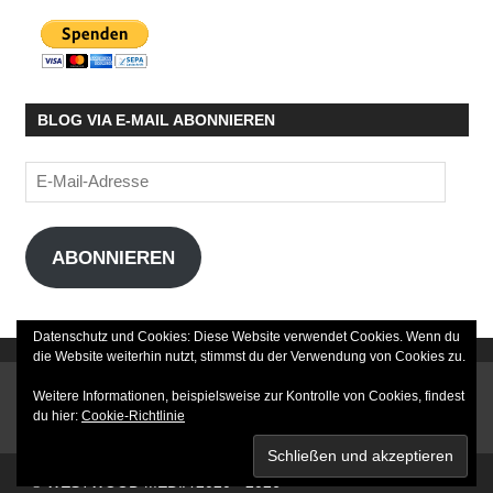
BLOG VIA E-MAIL ABONNIEREN
E-
Mail-
Adresse
ABONNIEREN
Datenschutz und Cookies: Diese Website verwendet Cookies. Wenn du
die Website weiterhin nutzt, stimmst du der Verwendung von Cookies zu.
DATENSCHUTZERKLÄRUNG
Weitere Informationen, beispielsweise zur Kontrolle von Cookies, findest
du hier:
Cookie-Richtlinie
IMPRESSUM
© WESTWOOD MEDIA 2020 - 2026