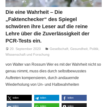
Die eine Wahrheit – Die
„Faktenchecker“ des Spiegel
schwören ihre Leser auf die reine
Lehre über die Zuverlässigkeit der
PCR-Tests ein.
20. September 2020
Niki Vogt
Gesellschaft
,
Gesundheit
,
Politik
,
Wissenschaft und Forschung
von Walter van Rossum Wer es mit der Wahrheit nicht so
genau nimmt, muss dies durch selbstbewusstes
Auftreten kompensieren, durch andauernde
Wiederholung von Un- und Halbwahrheiten
teilen
teilen
teilen
teilen
teilen
teilen