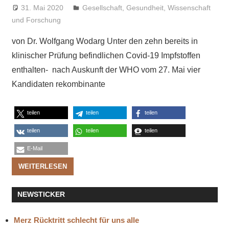
31. Mai 2020
Niki Vogt
Gesellschaft
,
Gesundheit
,
Wissenschaft
und Forschung
von Dr. Wolfgang Wodarg Unter den zehn bereits in
klinischer Prüfung befindlichen Covid-19 Impfstoffen
enthalten- nach Auskunft der WHO vom 27. Mai vier
Kandidaten rekombinante
teilen
teilen
teilen
teilen
teilen
teilen
E-Mail
WEITERLESEN
NEWSTICKER
Merz Rücktritt schlecht für uns alle