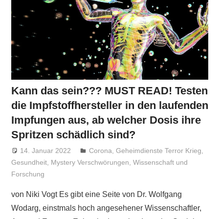
Kann das sein??? MUST READ! Testen
die Impfstoffhersteller in den laufenden
Impfungen aus, ab welcher Dosis ihre
Spritzen schädlich sind?
14. Januar 2022
Niki Vogt
Corona
,
Geheimdienste Terror Krieg
,
Gesundheit
,
Mystery Verschwörungen
,
Wissenschaft und
Forschung
von Niki Vogt Es gibt eine Seite von Dr. Wolfgang
Wodarg, einstmals hoch angesehener Wissenschaftler,