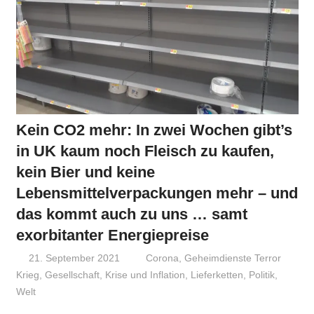
Kein CO2 mehr: In zwei Wochen gibt’s
in UK kaum noch Fleisch zu kaufen,
kein Bier und keine
Lebensmittelverpackungen mehr – und
das kommt auch zu uns … samt
exorbitanter Energiepreise
21. September 2021
Niki Vogt
Corona
,
Geheimdienste Terror
Krieg
,
Gesellschaft
,
Krise und Inflation
,
Lieferketten
,
Politik
,
Welt