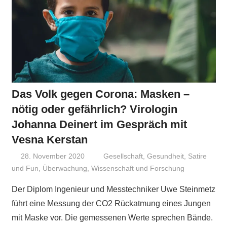
Das Volk gegen Corona: Masken –
nötig oder gefährlich? Virologin
Johanna Deinert im Gespräch mit
Vesna Kerstan
28. November 2020
Niki Vogt
Gesellschaft
,
Gesundheit
,
Satire
und Fun
,
Überwachung
,
Wissenschaft und Forschung
Der Diplom Ingenieur und Messtechniker Uwe Steinmetz
führt eine Messung der CO2 Rückatmung eines Jungen
mit Maske vor. Die gemessenen Werte sprechen Bände.