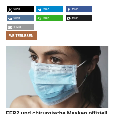
teilen
teilen
teilen
teilen
teilen
teilen
E-Mail
WEITERLESEN
FFP2 und chirurgische Masken offiziell