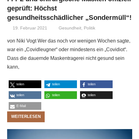
geprüft: Höchst
gesundheitsschädlicher „Sondermüll“!
19. Februar 2021
Niki Vogt
Gesundheit
,
Politik
von Niki Vogt Wer das noch vor wenigen Wochen sagte,
war ein „Covidleugner“ oder mindestens ein „Covidiot“.
Dass die dauernde Maskentragerei nicht gesund sein
kann,
teilen
teilen
teilen
teilen
teilen
teilen
E-Mail
WEITERLESEN