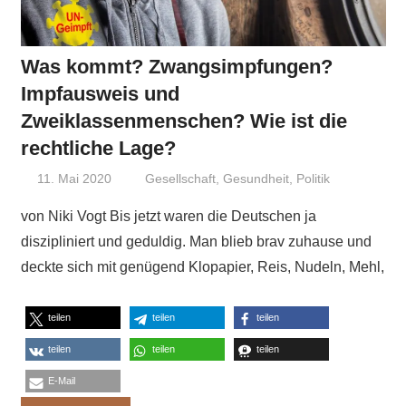
Was kommt? Zwangsimpfungen?
Impfausweis und
Zweiklassenmenschen? Wie ist die
rechtliche Lage?
11. Mai 2020
Niki Vogt
Gesellschaft
,
Gesundheit
,
Politik
von Niki Vogt Bis jetzt waren die Deutschen ja
diszipliniert und geduldig. Man blieb brav zuhause und
deckte sich mit genügend Klopapier, Reis, Nudeln, Mehl,
teilen
teilen
teilen
teilen
teilen
teilen
E-Mail