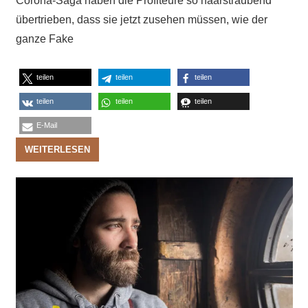
Corona-Saga haben die Profiteure so haarsträubend
übertrieben, dass sie jetzt zusehen müssen, wie der
ganze Fake
teilen
teilen
teilen
teilen
teilen
teilen
E-Mail
WEITERLESEN